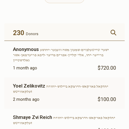
$9,703
$10,000
52
Donated
Goal
Donors
230
Donors
דוד לייב ביללער-משה גאלדשטיין
Anonymous
ישעי' טייטעלבוים-שמעון משה וועבער-יהושע
ברייער-יהו, אלי' קליין-אפרים מייער-ליפא פריעדמאן-אשר
$12,322
$10,000
26
גאלדשטיין
Donated
Goal
Donors
$720.00
1 month ago
Yoel Zelikovitz
יחזקאל פארקאש-הירצקא ביילוש-יהודה
ישעי' טייטעלבוים-שמעון משה וועבער-יהושע ברייער-יהו
זעלקאוויטש
$100.00
2 months ago
$10,107
$10,000
29
Donated
Goal
Donors
Shmaye Zvi Reich
יחזקאל פארקאש-הירצקא ביילוש-יהודה
זעלקאוויטש