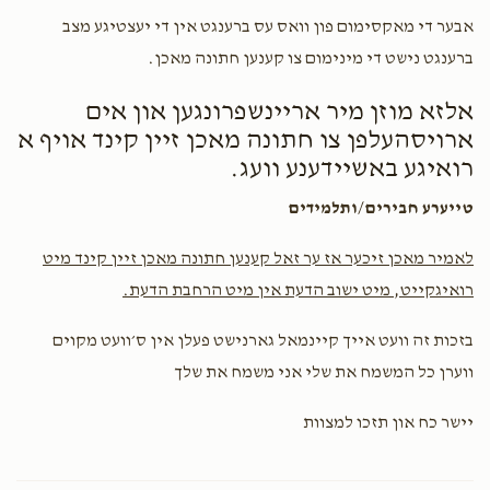
אבער די מאקסימום פון וואס עס ברענגט אין די יעצטיגע מצב
Hershy Frish
ישעי' טייטעלבוים-שמעון משה וועבער-יהושע
ברענגט נישט די מינימום צו קענען חתונה מאכן.
ברייער-יהו
$774.00
2 months ago
אלזא מוזן מיר אריינשפרונגען און אים
ארויסהעלפן צו חתונה מאכן זיין קינד אויף א
רואיגע באשיידענע וועג.
טייערע חבירים/ותלמידים
לאמיר מאכן זיכער אז ער זאל קענען חתונה מאכן זיין קינד מיט
רואיגקייט, מיט ישוב הדעת אין מיט הרחבת הדעת.
בזכות זה וועט אייך קיינמאל גארנישט פעלן אין ס׳וועט מקוים
ווערן כל המשמח את שלי אני משמח את שלך
יישר כח און תזכו למצוות