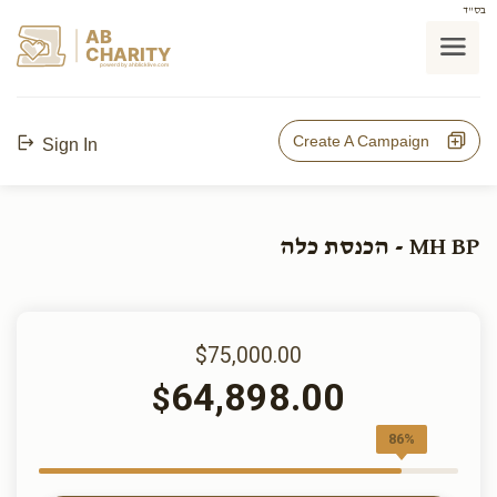
בס"ד
AB
CHARITY
powerd by ahblicklive.com
Create A Campaign
Sign In
MH BP - הכנסת כלה
$75,000.00
64,898.00
$
86%