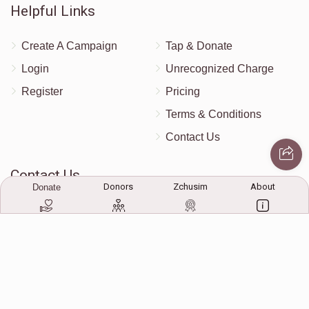
Helpful Links
Create A Campaign
Tap & Donate
Login
Unrecognized Charge
Register
Pricing
Terms & Conditions
Contact Us
Contact Us
Donors
Zchusim
About
Donate
172 Blauvelt Rd, Monsey, NY
(212) 239-8923
info@abcharity.org