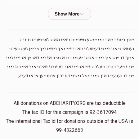
Anonymous
Boruch Perlmutter
$132.00
5 years ago
Shevy Novil
Boruch Perlmutter
מתן בסתר פאר היימישע משפחה וואס האט לעצטענס חתנה
$1.00
5 years ago
געמאכט און זייט דעמעלס האבן זיי נאך נישט זיך צריק געשטעלט
אויף דו פוס און זיי האלטן יעצט ביי א מצב אז זיי דארפן ארויס גיין
Randy Deutsch
פון זייער דירה העלפט זיי ארויס און דע זוכת זאלט איר אייביג זיין
Boruch Perlmutter
$82.00
5 years ago
פון דו געבערס און קיינמאל נישט דארפון צוקומען צו אנדערע
Mmm Kleinman
Boruch Perlmutter
All donations on ABCHARITY.ORG are tax deductible
$72.00
5 years ago
The tax ID for this campaign is 92-3617094
The international Tax id for donations outside of the USA is
99-4322663