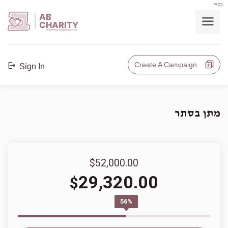
בס"ד
AB
CHARITY
powerd by ahblicklive.com
Create A Campaign
Sign In
מתן בסתר
$52,000.00
29,320.00
$
56%