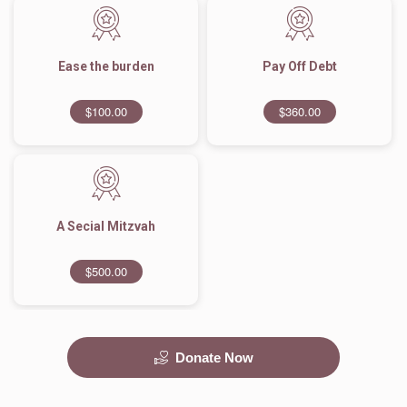
Ease the burden
Pay Off Debt
$100.00
$360.00
A Secial Mitzvah
$500.00
Donate Now