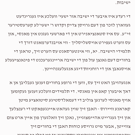
ישיבות.
די רעדע איז איבער די ישיבה אור ישעי' וועלכע איז געגרינדעט
געווארן לזכר פון דעם גרויסן צדיק וקדוש ר' ישעי'לע קערעסטירער
זי"ע. עס איז סטאנציאנירט אין די פארשעי געגנט אין מאנסי, און
עס ווערט געפירט אויסשליסליך - ווי אויבנדערמאנט דורך די
תלמידי הישיבה. יא, ווי אינטערסאנט עס הערט זיך, טראגן די
בחורים דעם גאנצן עול פון די ישיבה אריינגערעכנט די פינאנציעעלע
אויסגאבן און די רוחניות'דיגע אנגעלעגנהייטן.
אנגעהויבן האט זיך עס, ווען די גרופע בחורים זענען געבליבן אן א
דאך איבערן קאפ אין מאנסי. די תלמידים וועלכע זענען געקומען
אויף מאנסי לערנען צוליב די דעמאלדסטיגע סיטואציע מיטן
קאראנע וויירוס - האבן זיך שוין געהאט איינגעפאקט די רענצלעך
און זיך געגרייט אהיימצוגיין, נאכן זיך וואלגערן פון איין ארט צום
צווייטן, אבער מיט גרויסע כוחות האבן די בחורים זיך