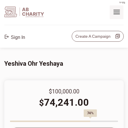
בס"ד
AB
CHARITY
powerd by ahblicklive.com
Create A Campaign
Sign In
Yeshiva Ohr Yeshaya
$100,000.00
74,241.00
$
74%