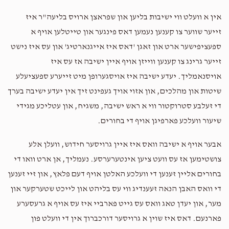
$1,000.00
2 years ago
אין א וועלט ווי ישיבות בליען און שפראצן ארויס בליעה"ר איז
זייער שווער צו קענען נעמען דאס פינגער און טייטלען אויף א
Moishy Berger
Alter Wagschal
ספעציפישער ארט און זאגן 'דאס איז אייגנארטיג' און עס איז נישט
$500.00
2 years ago
זייער גרינג צו קענען ווייזן אויף איין ישיבה אז עס איז
אויסנאמליך. יעדע ישיבה איז אויסגערופן מיט זייערע ספעציעלע
Belgium Blocks
Alter Wagschal
שיטות און מהלכים, און אזוי אויך געפינט זיך אין יעדע ישיבה בערך
$360.00
2 years ago
די זעלבע סטרוקטור ווי א ראש ישיבה, משגיח, און עטליכע מגידי
לכבוד איש החסד כ"ק רבינו מלאנצהוט שליט''א
שיעור וועלכע פארפיגן אויף די בחורים.
אבער אויף א ישיבה וואס איז איין גרויסער חידוש, וועלן אלע
צושטימען אז עס וועט ציען אינטערערסע. נעמליך, אן ארט וואו די
בחורים אליין זענען די וועלכע האלטן אויף דעם פלאץ, און זיי זענען
די וואס האבן הנאה זעענדיג ווי עס בליהט און לייכט שטערקער און
מער, און יעדן טאג וואס עס גייט פארביי איז עס אויף א גרעסערע
פארנעם. דאס איז שוין א גרויסער דורכברוך אין די וועלט פון