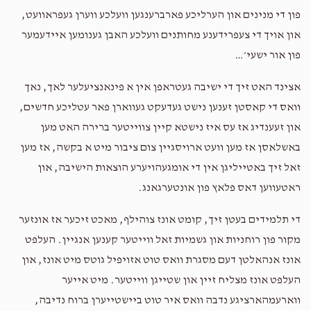
פון די מנינים און הערליכע פארברענגען וועלכע ווערן געפראוועט,
און אויך די צעפרידענע מחותנים וועלכע האבן גענומען איידעמער
פון אור ישעי׳…
אצינד האט זיך די ישיבה געטראפן אין א פינאנציעלער לאך, נאך
וואס די קאסטן זענען נישט געדעקט געווארן פאר עטליכע חדשים,
און זעענדיג אז עס איז נישטא קיין צווייטער ברירה האט מען
באשלאסן אז מען וועט ארויסגיין צום ציבור מיט א בקשה, אז מען
זאל זיך באטייליגן אין די אומגעהויערע הוצאות הישיבה, און
ראטעווען דאס פלאץ פון אונטערגאנג.
די תלמידים בעטן זיך, קומט אונז צוהילף, מאכט זיכער אז אונזער
מקור פון רוחניות און גשמיות זאל ווייטער קענען אנגיין. העלפט
אונז אנהאלטן דעם מסגרת וואס טוט אזויפיל גוטס מיט אונז, און
העלפט אונז מצליח זיין און שטייגן ווייטער. מיט אייער
ווארעמהארציגע נדבה וואס איר טוט ביישטייערן ברוח נדיבה,