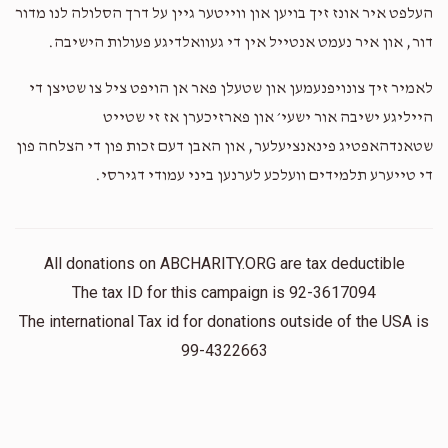
העלפט איר אונז זיך בויען און ווייטער גיין על דרך הסלולה לנו מדור
דור, און איר נעמט אנטייל אין די געוואלדיגע פעולות הישיבה.
לאמיר זיך צונויפנעמען און שטעלן פאר אן הויפט ציל צו שטיצן די
הייליגע ישיבה אור ישעי׳ און פארזיכערן אז זי שטייט
שטאנדהאפטיג פינאנציעלער, און האבן דעם זכות פון די הצלחה פון
די טייערע תלמידים וועלכע לערנען ביני עמודי דגירסי.
All donations on ABCHARITY.ORG are tax deductible
The tax ID for this campaign is 92-3617094
The international Tax id for donations outside of the USA is
99-4322663