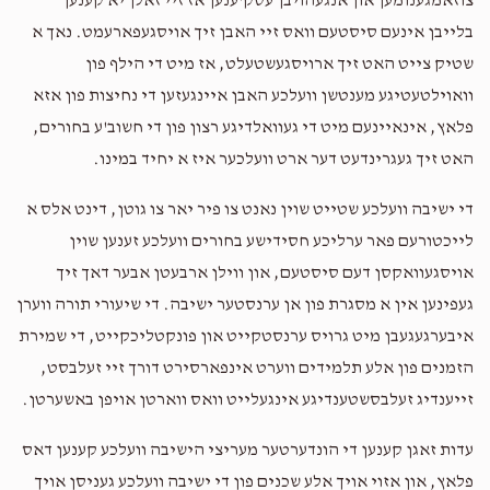
צוזאמגענומען און אנגעהויבן עסק'ענען אז זיי זאלן יא קענען
בלייבן אינעם סיסטעם וואס זיי האבן זיך אויסגעפארעמט. נאך א
שטיק צייט האט זיך ארויסגעשטעלט, אז מיט די הילף פון
וואוילטעטיגע מענטשן וועלכע האבן איינגעזען די נחיצות פון אזא
פלאץ, אינאיינעם מיט די געוואלדיגע רצון פון די חשוב'ע בחורים,
האט זיך געגרינדעט דער ארט וועלכער איז א יחיד במינו.
די ישיבה וועלכע שטייט שוין נאנט צו פיר יאר צו גוטן, דינט אלס א
לייכטורעם פאר ערליכע חסידישע בחורים וועלכע זענען שוין
אויסגעוואקסן דעם סיסטעם, און ווילן ארבעטן אבער דאך זיך
געפינען אין א מסגרת פון אן ערנסטער ישיבה. די שיעורי תורה ווערן
איבערגעגעבן מיט גרויס ערנסטקייט און פונקטליכקייט, די שמירת
הזמנים פון אלע תלמידים ווערט אינפארסירט דורך זיי זעלבסט,
זייענדיג זעלבסשטענדיגע אינגעלייט וואס ווארטן אויפן באשערטן.
עדות זאגן קענען די הונדערטער מעריצי הישיבה וועלכע קענען דאס
פלאץ, און אזוי אויך אלע שכנים פון די ישיבה וועלכע געניסן אויך