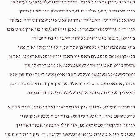
דאך איבערן קאפ אין מאנסי. די תלמידים וועלכע זענען געקומען
אויף מאנסי לערנען צוליב די דעמאלדסטיגע סיטואציע מיטן
קאראנע וויירוס - האבן זיך שוין געהאט איינגעפאקט די רענצלעך
און זיך געגרייט אהיימצוגיין, נאכן זיך וואלגערן פון איין ארט צום
צווייטן, אבער מיט גרויסע כוחות האבן די בחורים זיך
צוזאמגענומען און אנגעהויבן עסק'ענען אז זיי זאלן יא קענען
בלייבן אינעם סיסטעם וואס זיי האבן זיך אויסגעפארעמט. נאך א
שטיק צייט האט זיך ארויסגעשטעלט, אז מיט די הילף פון
וואוילטעטיגע מענטשן וועלכע האבן איינגעזען די נחיצות פון אזא
פלאץ, אינאיינעם מיט די געוואלדיגע רצון פון די חשוב'ע בחורים,
האט זיך געגרינדעט דער ארט וועלכער איז א יחיד במינו.
די ישיבה וועלכע שטייט שוין נאנט צו פיר יאר צו גוטן, דינט אלס א
לייכטורעם פאר ערליכע חסידישע בחורים וועלכע זענען שוין
אויסגעוואקסן דעם סיסטעם, און ווילן ארבעטן אבער דאך זיך
געפינען אין א מסגרת פון אן ערנסטער ישיבה. די שיעורי תורה ווערן