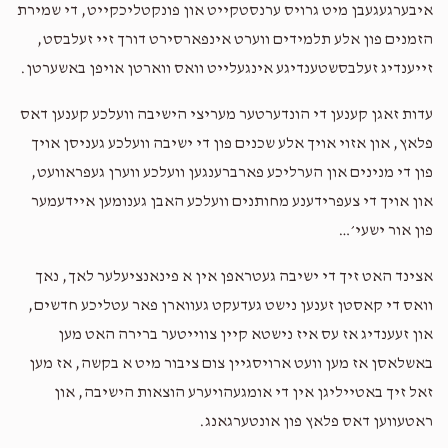
איבערגעגעבן מיט גרויס ערנסטקייט און פונקטליכקייט, די שמירת
הזמנים פון אלע תלמידים ווערט אינפארסירט דורך זיי זעלבסט,
זייענדיג זעלבסשטענדיגע אינגעלייט וואס ווארטן אויפן באשערטן.
עדות זאגן קענען די הונדערטער מעריצי הישיבה וועלכע קענען דאס
פלאץ, און אזוי אויך אלע שכנים פון די ישיבה וועלכע געניסן אויך
פון די מנינים און הערליכע פארברענגען וועלכע ווערן געפראוועט,
און אויך די צעפרידענע מחותנים וועלכע האבן גענומען איידעמער
פון אור ישעי׳…
אצינד האט זיך די ישיבה געטראפן אין א פינאנציעלער לאך, נאך
וואס די קאסטן זענען נישט געדעקט געווארן פאר עטליכע חדשים,
און זעענדיג אז עס איז נישטא קיין צווייטער ברירה האט מען
באשלאסן אז מען וועט ארויסגיין צום ציבור מיט א בקשה, אז מען
זאל זיך באטייליגן אין די אומגעהויערע הוצאות הישיבה, און
ראטעווען דאס פלאץ פון אונטערגאנג.