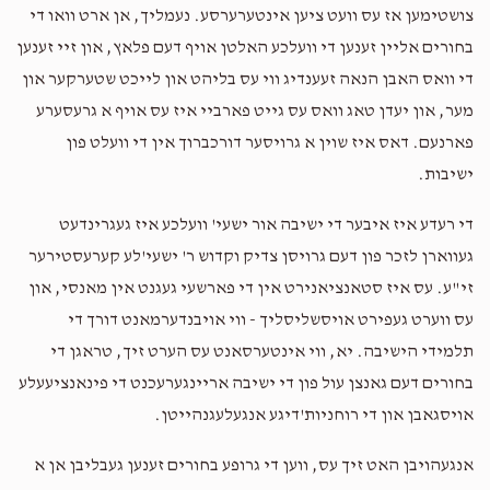
צושטימען אז עס וועט ציען אינטערערסע. נעמליך, אן ארט וואו די
בחורים אליין זענען די וועלכע האלטן אויף דעם פלאץ, און זיי זענען
די וואס האבן הנאה זעענדיג ווי עס בליהט און לייכט שטערקער און
מער, און יעדן טאג וואס עס גייט פארביי איז עס אויף א גרעסערע
פארנעם. דאס איז שוין א גרויסער דורכברוך אין די וועלט פון
ישיבות.
די רעדע איז איבער די ישיבה אור ישעי' וועלכע איז געגרינדעט
געווארן לזכר פון דעם גרויסן צדיק וקדוש ר' ישעי'לע קערעסטירער
זי"ע. עס איז סטאנציאנירט אין די פארשעי געגנט אין מאנסי, און
עס ווערט געפירט אויסשליסליך - ווי אויבנדערמאנט דורך די
תלמידי הישיבה. יא, ווי אינטערסאנט עס הערט זיך, טראגן די
בחורים דעם גאנצן עול פון די ישיבה אריינגערעכנט די פינאנציעעלע
אויסגאבן און די רוחניות'דיגע אנגעלעגנהייטן.
אנגעהויבן האט זיך עס, ווען די גרופע בחורים זענען געבליבן אן א