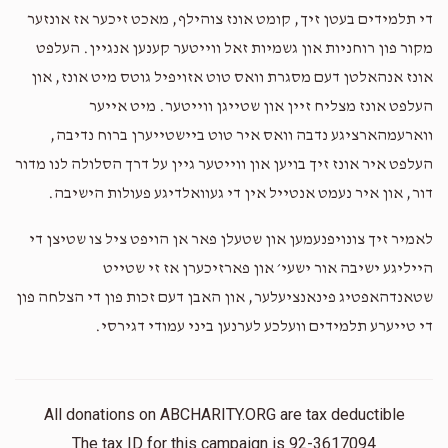
די תלמידים בעטן זיך, קומט אונז צוהילף, מאכט זיכער אז אונזער
מקור פון רוחניות און גשמיות זאל ווייטער קענען אנגיין. העלפט
אונז אנהאלטן דעם מסגרת וואס טוט אזויפיל גוטס מיט אונז, און
העלפט אונז מצליח זיין און שטייגן ווייטער. מיט אייער
ווארעמהארציגע נדבה וואס איר טוט ביישטייערן ברוח נדיבה,
העלפט איר אונז זיך בויען און ווייטער גיין על דרך הסלולה לנו מדור
דור, און איר נעמט אנטייל אין די געוואלדיגע פעולות הישיבה.
לאמיר זיך צונויפנעמען און שטעלן פאר אן הויפט ציל צו שטיצן די
הייליגע ישיבה אור ישעי׳ און פארזיכערן אז זי שטייט
שטאנדהאפטיג פינאנציעלער, און האבן דעם זכות פון די הצלחה פון
די טייערע תלמידים וועלכע לערנען ביני עמודי דגירסי.
All donations on ABCHARITY.ORG are tax deductible
The tax ID for this campaign is 92-3617094