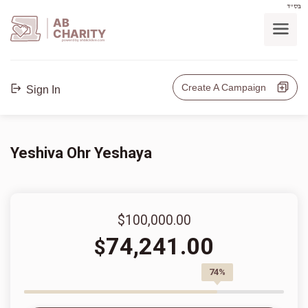
בס"ד
AB
CHARITY
powerd by ahblicklive.com
Create A Campaign
Sign In
Yeshiva Ohr Yeshaya
$100,000.00
74,241.00
$
74%