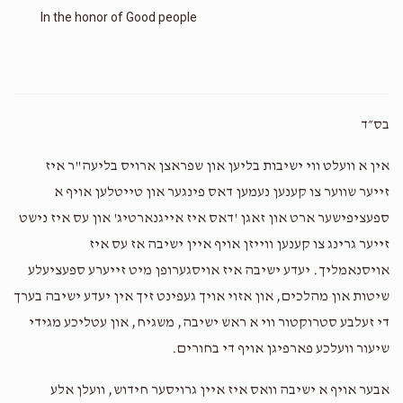
In the honor of Good people
בס״ד
אין א וועלט ווי ישיבות בליען און שפראצן ארויס בליעה"ר איז
זייער שווער צו קענען נעמען דאס פינגער און טייטלען אויף א
ספעציפישער ארט און זאגן 'דאס איז אייגנארטיג' און עס איז נישט
זייער גרינג צו קענען ווייזן אויף איין ישיבה אז עס איז
אויסנאמליך. יעדע ישיבה איז אויסגערופן מיט זייערע ספעציעלע
שיטות און מהלכים, און אזוי אויך געפינט זיך אין יעדע ישיבה בערך
די זעלבע סטרוקטור ווי א ראש ישיבה, משגיח, און עטליכע מגידי
שיעור וועלכע פארפיגן אויף די בחורים.
אבער אויף א ישיבה וואס איז איין גרויסער חידוש, וועלן אלע