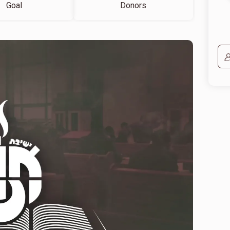
Goal
Donors