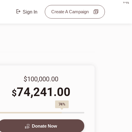
בס"ד
Create A Campaign
Sign In
$100,000.00
74,241.00
$
74%
Donate Now