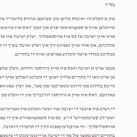
בס״ד
אין א וועלט ווי ישיבות בליען און שפראצן ארויס בליעה"ר איז
טייטלען אויף א ספעציפישער ארט און זאגן 'דאס איז אייגנארטי
אויף איין ישיבה אז עס איז אויסנאמליך. יעדע ישיבה איז או
מהלכים, און אזוי אויך געפינט זיך אין יעדע ישיבה בערך די 
עטליכע מגידי שיעור וועלכע פארפיגן אויף די בחורים.
אבער אויף א ישיבה וואס איז איין גרויסער חידוש, וועלן אל
אן ארט וואו די בחורים אליין זענען די וועלכע האלטן אויף דע
ווי עס בליהט און לייכט שטערקער און מער, און יעדן טאג ווא
פארנעם. דאס איז שוין א גרויסער דורכברוך אין די וועלט פון 
די רעדע איז איבער די ישיבה אור ישעי' וועלכע איז געגרינדעט 
ישעי'לע קערעסטירער זי"ע. עס איז סטאנציאנירט אין די פאר
אויסשליסליך - ווי אויבנדערמאנט דורך די תלמידי הישיבה. י
בחורים דעם גאנצן עול פון די ישיבה אריינגערעכנט די פינאנצ