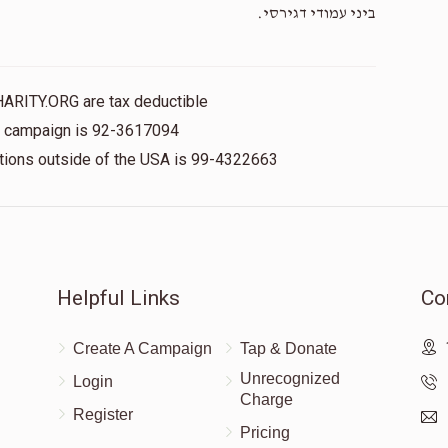
ביני עמודי דגירסי.
HARITY.ORG are tax deductible
is campaign is 92-3617094
nations outside of the USA is 99-4322663
Helpful Links
Co
Create A Campaign
Tap & Donate
Unrecognized
Login
Charge
Register
Pricing