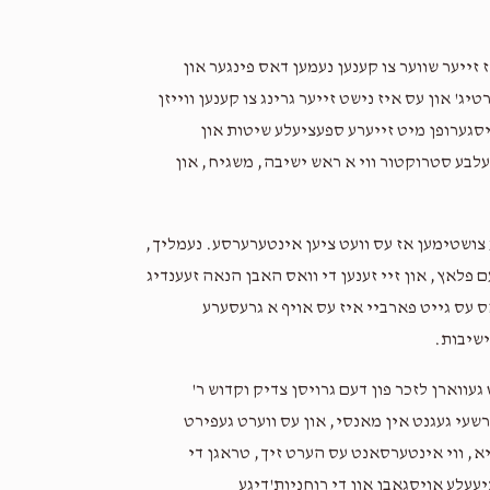
 זייער שווער צו קענען נעמען דאס פינגער און
ג' און עס איז נישט זייער גרינג צו קענען ווייזן
יסגערופן מיט זייערע ספעציעלע שיטות און
זעלבע סטרוקטור ווי א ראש ישיבה, משגיח, און
ע צושטימען אז עס וועט ציען אינטערערסע. נעמליך,
ם פלאץ, און זיי זענען די וואס האבן הנאה זעענדיג
ס עס גייט פארביי איז עס אויף א גרעסערע
ישיבות.
געווארן לזכר פון דעם גרויסן צדיק וקדוש ר'
שעי געגנט אין מאנסי, און עס ווערט געפירט
א, ווי אינטערסאנט עס הערט זיך, טראגן די
יעעלע אויסגאבן און די רוחניות'דיגע