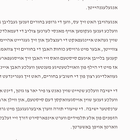
אנגעלעגנהייטן.
אנגעהויבן האט זיך עס, ווען די גרופע בחורים זענען געבליבן
וועלכע זענען געקומען אויף מאנסי לערנען צוליב די דעמאלדס
שוין געהאט איינגעפאקט די רענצלעך און זיך געגרייט אהיימצו
צווייטן, אבער מיט גרויסע כוחות האבן די בחורים זיך צוזאמגע
קענען בלייבן אינעם סיסטעם וואס זיי האבן זיך אויסגעפאר
אז מיט די הילף פון וואוילטעטיגע מענטשן וועלכע האבן איינג
געוואלדיגע רצון פון די חשוב'ע בחורים, האט זיך געגרינדעט ד
די ישיבה וועלכע שטייט שוין נאנט צו פיר יאר צו גוטן, דינ
וועלכע זענען שוין אויסגעוואקסן דעם סיסטעם, און ווילן ארב
ערנסטער ישיבה. די שיעורי תורה ווערן איבערגעגעבן מיט גר
הזמנים פון אלע תלמידים ווערט אינפארסירט דורך זיי זעלבס
ווארטן אויפן באשערטן.