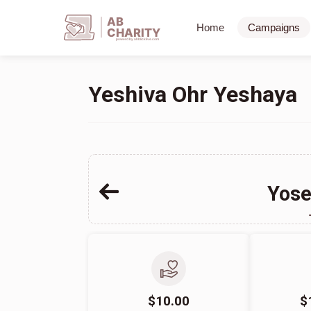
AB
Home
Campaigns
CHARITY
powerd by ahblicklive.com
Yeshiva Ohr Yeshaya
Yose
$10.00
$