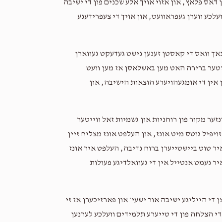
דאס פלאץ, און אזוי אויך אלע שכנים פון די ישיבה
ועלכע ווערן געפראוועט, און אויך די צעפרידענע
אך וואס די קאסטן זענען נישט געדעקט געווארן
ייטער ברירה האט מען באשלאסן אז מען וועט
ן אין די אומגעהויערע הוצאות הישיבה, און
זער מקור פון רוחניות און גשמיות זאל ווייטער
יפיל גוטס מיט אונז, און העלפט אונז מצליח זיין
יר טוט ביישטייערן ברוח נדיבה, העלפט איר אונז
 איר נעמט אנטייל אין די געוואלדיגע פעולות
 די הייליגע ישיבה אור ישעי׳ און פארזיכערן אז זי
י הצלחה פון די טייערע תלמידים וועלכע לערנען