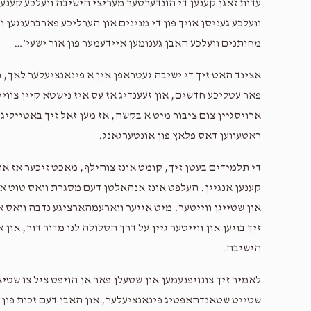
עדות זאגן קענען די הונדערטער מעריצי הישיבה וועלכע קענען 
וועלכע געניסן אויך פון די מנינים און הערליכע פארברענגען ו
מחותנים וועלכע האבן גענומען איידעמער פון אור ישעי׳…
אצינד האט זיך די ישיבה געטראפן אין א פינאנציעלער לאך, נ
פאר עטליכע חדשים, און זעענדיג אז עס איז נישטא קיין צוו
ארויסגיין צום ציבור מיט א בקשה, אז מען זאל זיך באטייליג
ראטעווען דאס פלאץ פון אונטערגאנג.
די תלמידים בעטן זיך, קומט אונז צוהילף, מאכט זיכער אז אונ
קענען אנגיין. העלפט אונז אנהאלטן דעם מסגרת וואס טוט אזו
און שטייגן ווייטער. מיט אייער ווארעמהארציגע נדבה וואס א
זיך בויען און ווייטער גיין על דרך הסלולה לנו מדור דור, און
הישיבה.
לאמיר זיך צונויפנעמען און שטעלן פאר אן הויפט ציל צו שטיצן
שטייט שטאנדהאפטיג פינאנציעלער, און האבן דעם זכות פון ד