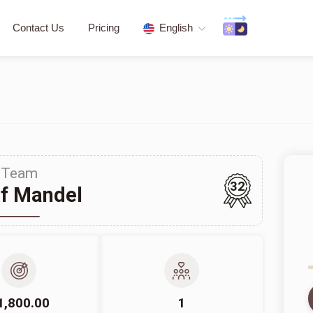
Contact Us
Pricing
English
Team
32
f Mandel
1,800.00
1