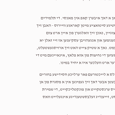
 אן א דאך איבערן קאפ אין מאנסי. די תלמידים
טיגע סיטואציע מיטן קאראנע וויירוס - האבן זיך
גיין, נאכן זיך וואלגערן פון איין ארט צום
נומען און אנגעהויבן עסק'ענען אז זיי זאלן יא
עמט. נאך א שטיק צייט האט זיך ארויסגעשטעלט,
עזען די נחיצות פון אזא פלאץ, אינאיינעם מיט די
ער ארט וועלכער איז א יחיד במינו.
ט אלס א לייכטורעם פאר ערליכע חסידישע בחורים
עטן אבער דאך זיך געפינען אין א מסגרת פון אן
ויס ערנסטקייט און פונקטליכקייט, די שמירת
ט, זייענדיג זעלבסשטענדיגע אינגעלייט וואס