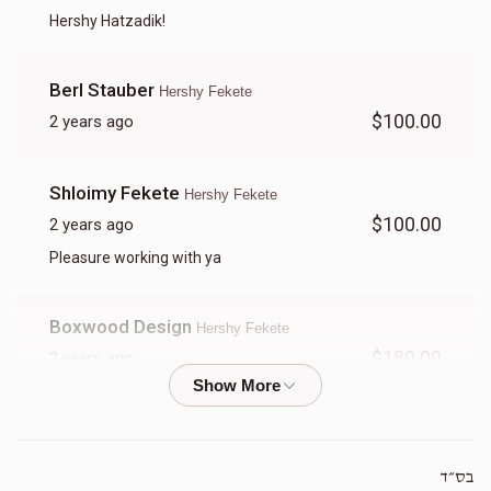
Hershy Hatzadik!
Berl Stauber
Hershy Fekete
$100.00
2 years ago
Shloimy Fekete
Hershy Fekete
$100.00
2 years ago
Pleasure working with ya
Boxwood Design
Hershy Fekete
$180.00
2 years ago
Amrom Schwartz
Hershy Fekete
$36.00
2 years ago
בס״ד