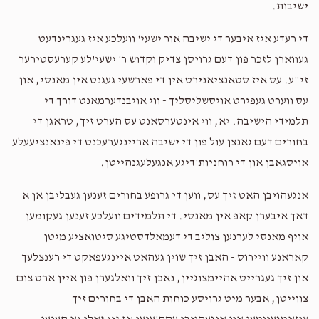
ישיבות.
די רעדע איז איבער די ישיבה אור ישעי' וועלכע איז געגרינדעט
געווארן לזכר פון דעם גרויסן צדיק וקדוש ר' ישעי'לע קערעסטירער
זי"ע. עס איז סטאנציאנירט אין די פארשעי געגנט אין מאנסי, און
עס ווערט געפירט אויסשליסליך - ווי אויבנדערמאנט דורך די
תלמידי הישיבה. יא, ווי אינטערסאנט עס הערט זיך, טראגן די
בחורים דעם גאנצן עול פון די ישיבה אריינגערעכנט די פינאנציעעלע
אויסגאבן און די רוחניות'דיגע אנגעלעגנהייטן.
אנגעהויבן האט זיך עס, ווען די גרופע בחורים זענען געבליבן אן א
דאך איבערן קאפ אין מאנסי. די תלמידים וועלכע זענען געקומען
אויף מאנסי לערנען צוליב די דעמאלדסטיגע סיטואציע מיטן
קאראנע וויירוס - האבן זיך שוין געהאט איינגעפאקט די רענצלעך
און זיך געגרייט אהיימצוגיין, נאכן זיך וואלגערן פון איין ארט צום
צווייטן, אבער מיט גרויסע כוחות האבן די בחורים זיך