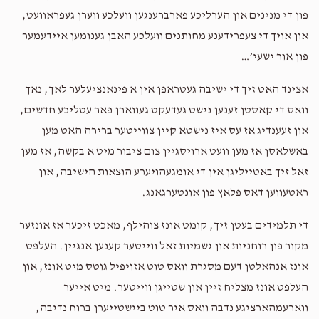
פון די מנינים און הערליכע פארברענגען וועלכע ווערן געפראוועט,
און אויך די צעפרידענע מחותנים וועלכע האבן גענומען איידעמער
פון אור ישעי׳…
אצינד האט זיך די ישיבה געטראפן אין א פינאנציעלער לאך, נאך
וואס די קאסטן זענען נישט געדעקט געווארן פאר עטליכע חדשים,
און זעענדיג אז עס איז נישטא קיין צווייטער ברירה האט מען
באשלאסן אז מען וועט ארויסגיין צום ציבור מיט א בקשה, אז מען
זאל זיך באטייליגן אין די אומגעהויערע הוצאות הישיבה, און
ראטעווען דאס פלאץ פון אונטערגאנג.
די תלמידים בעטן זיך, קומט אונז צוהילף, מאכט זיכער אז אונזער
מקור פון רוחניות און גשמיות זאל ווייטער קענען אנגיין. העלפט
אונז אנהאלטן דעם מסגרת וואס טוט אזויפיל גוטס מיט אונז, און
העלפט אונז מצליח זיין און שטייגן ווייטער. מיט אייער
ווארעמהארציגע נדבה וואס איר טוט ביישטייערן ברוח נדיבה,