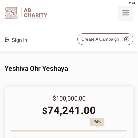
בס"ד
AB
CHARITY
powerd by ahblicklive.com
Create A Campaign
Sign In
Yeshiva Ohr Yeshaya
$100,000.00
74,241.00
$
74%