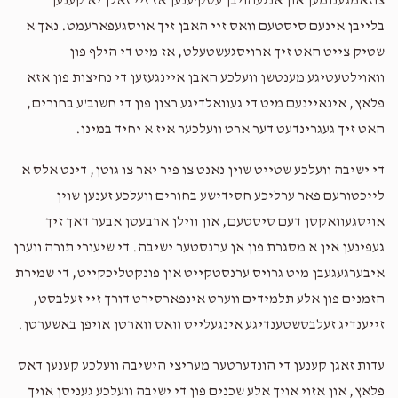
צוזאמגענומען און אנגעהויבן עסק'ענען אז זיי זאלן יא קענען
בלייבן אינעם סיסטעם וואס זיי האבן זיך אויסגעפארעמט. נאך א
שטיק צייט האט זיך ארויסגעשטעלט, אז מיט די הילף פון
וואוילטעטיגע מענטשן וועלכע האבן איינגעזען די נחיצות פון אזא
פלאץ, אינאיינעם מיט די געוואלדיגע רצון פון די חשוב'ע בחורים,
האט זיך געגרינדעט דער ארט וועלכער איז א יחיד במינו.
די ישיבה וועלכע שטייט שוין נאנט צו פיר יאר צו גוטן, דינט אלס א
לייכטורעם פאר ערליכע חסידישע בחורים וועלכע זענען שוין
אויסגעוואקסן דעם סיסטעם, און ווילן ארבעטן אבער דאך זיך
געפינען אין א מסגרת פון אן ערנסטער ישיבה. די שיעורי תורה ווערן
איבערגעגעבן מיט גרויס ערנסטקייט און פונקטליכקייט, די שמירת
הזמנים פון אלע תלמידים ווערט אינפארסירט דורך זיי זעלבסט,
זייענדיג זעלבסשטענדיגע אינגעלייט וואס ווארטן אויפן באשערטן.
עדות זאגן קענען די הונדערטער מעריצי הישיבה וועלכע קענען דאס
פלאץ, און אזוי אויך אלע שכנים פון די ישיבה וועלכע געניסן אויך