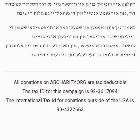
העלפט איר אונז זיך בויען און ווייטער גיין על דרך הסלולה לנו מדור
דור, און איר נעמט אנטייל אין די געוואלדיגע פעולות הישיבה.
לאמיר זיך צונויפנעמען און שטעלן פאר אן הויפט ציל צו שטיצן די
הייליגע ישיבה אור ישעי׳ און פארזיכערן אז זי שטייט
שטאנדהאפטיג פינאנציעלער, און האבן דעם זכות פון די הצלחה פון
די טייערע תלמידים וועלכע לערנען ביני עמודי דגירסי.
All donations on ABCHARITY.ORG are tax deductible
The tax ID for this campaign is 92-3617094
The international Tax id for donations outside of the USA is
99-4322663