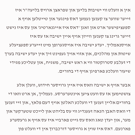
אין א וועלט ווי ישיבות בליען און שפראצן ארויס בליעה"ר איז
Moishe Fekete
Hershy Fekete
זייער שווער צו קענען נעמען דאס פינגער און טייטלען אויף א
$100.00
2 years ago
ספעציפישער ארט און זאגן 'דאס איז אייגנארטיג' און עס איז נישט
זייער גרינג צו קענען ווייזן אויף איין ישיבה אז עס איז
Moshe Glick
Hershy Fekete
אויסנאמליך. יעדע ישיבה איז אויסגערופן מיט זייערע ספעציעלע
$50.00
2 years ago
שיטות און מהלכים, און אזוי אויך געפינט זיך אין יעדע ישיבה בערך
Hershy it’s a pleasure dealing with you!!
די זעלבע סטרוקטור ווי א ראש ישיבה, משגיח, און עטליכע מגידי
שיעור וועלכע פארפיגן אויף די בחורים.
Chaim Fried
Hershy Fekete
$36.00
2 years ago
אבער אויף א ישיבה וואס איז איין גרויסער חידוש, וועלן אלע
צושטימען אז עס וועט ציען אינטערערסע. נעמליך, אן ארט וואו די
בחורים אליין זענען די וועלכע האלטן אויף דעם פלאץ, און זיי זענען
די וואס האבן הנאה זעענדיג ווי עס בליהט און לייכט שטערקער און
מער, און יעדן טאג וואס עס גייט פארביי איז עס אויף א גרעסערע
פארנעם. דאס איז שוין א גרויסער דורכברוך אין די וועלט פון