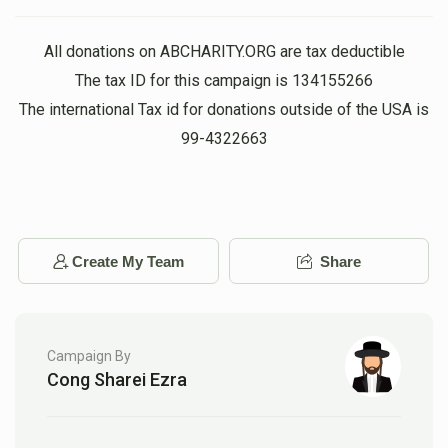
פאר אזא צדיק ווי ר' יוסף קען מען נישט אפזאגן
All donations on ABCHARITY.ORG are tax deductible
W. Perl
The tax ID for this campaign is 134155266
Y Gold
$100.00
The international Tax id for donations outside of the USA is
2 years ago
99-4322663
Create My Team
Share
Campaign By
Cong Sharei Ezra