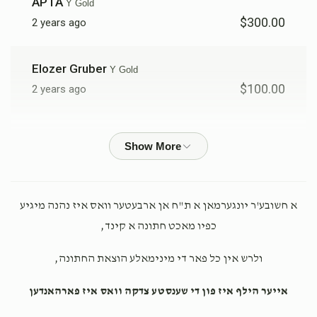
APTA
Y Gold
$300.00
2 years ago
Elozer Gruber
Y Gold
$100.00
2 years ago
DAVID FRIEDMAN
Y Gold
$100.00
2 years ago
Baruch Weiss
Y Gold
א חשובע'ר יונגערמאן א ת"ח אן ארבעטער וואס איז נהנה מיגיע
$100.00
2 years ago
כפיו מאכט חתונה א קינד,
לכבוד אהרן משה
ולרש אין כל פאר די מינימאלע הוצאת החתונה,
Joel Sabel
Y Gold
אייער הילף איז פון די שענסטע צדקה וואס איז פארהאנדען
$100.00
2 years ago