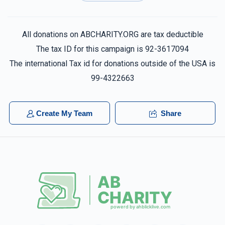
$50.00
2 years ago
All donations on ABCHARITY.ORG are tax deductible
דוד גאלדמאן
דוד גאלדמאן
The tax ID for this campaign is 92-3617094
$500.00
2 years ago
The international Tax id for donations outside of the USA is
זכות יום החופה
99-4322663
Anonymous
דוד גאלדמאן, שמואל אברהם אדלר, יודא הערש
פעלדמאן, אברהם יעקב שטיינער, שמעון אדלער, ישראל ניימאן,
Create My Team
Share
יצחק פרוכטער, שמואל מאיר קליין, ישראל לוי, משה אלימלך
סימקאוויטש, משה דאכנער, דוד שפירא, לייבי פעלדמאן,
$0.95
2 years ago
chevra wake up
Anonymous
דוד גאלדמאן
$25.00
2 years ago
די שלאפסט