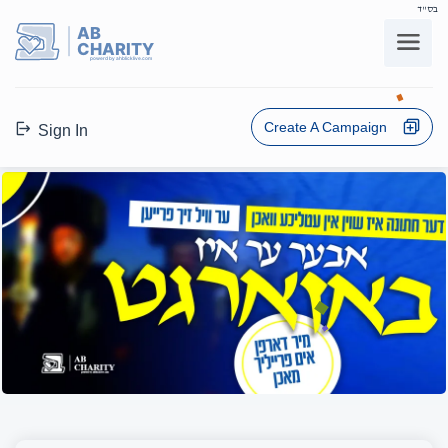
בס"ד
AB
CHARITY
powerd by ahblicklive.com
Create A Campaign
Sign In