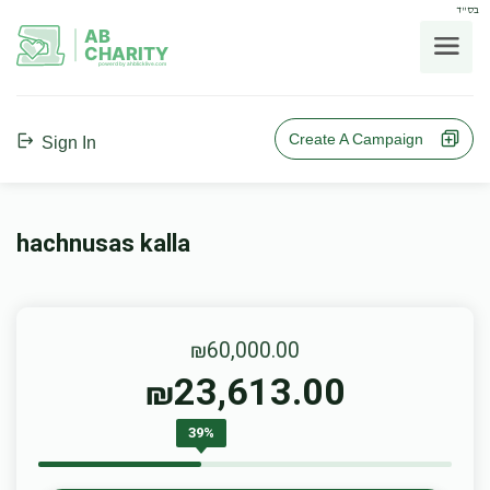
בס"ד
AB
CHARITY
powerd by ahblicklive.com
Create A Campaign
Sign In
hachnusas kalla
₪60,000.00
23,613.00
₪
39%