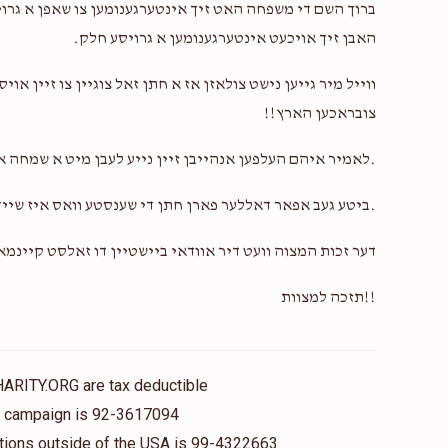
ברוך השם די משפחה האט זיך אינטערגענומען צו שאפן א גרויס
האבן זיך אויכעט אינטערגענומען א גרויסע חלק.
ווייל מיר גייען נישט צולאזן אז א חתן זאל צוגיין צו זיין 
צובראכען הארץ!!
.לאמיר איהם העלפען אנהייבן זיין נייע לעבן מיט א שמחה 
.ביטע געב אפאר דאללער פארן חתן די שענסטע וואס איז שייך
דער זכות המצוה וועט דיר אוודאי ביישטיין דו זאלסט קיינמ
!!תזכה למצוות
HARITY.ORG are tax deductible
is campaign is 92-3617094
nations outside of the USA is 99-4322663