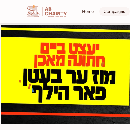
AB
Home
Campaigns
CHARITY
powerd by ahblicklive.com