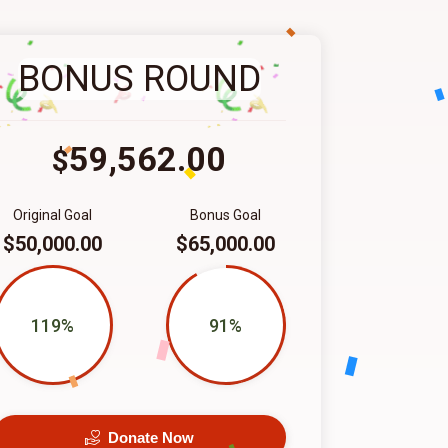
BONUS ROUND
59,562.00
$
Original Goal
Bonus Goal
$50,000.00
$65,000.00
119%
91%
Donate Now