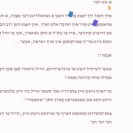
א גוט יאר
איך ווענד זיך יעצט צו דיר וועגן א געוואלדיגע דבר מצוה, 
$36.00
צוזאמען מיט מיר אין ישיבה אלע יארן. אין יעצט ווען רוב ח
פון זייערע קינדער, איז ער בס"ד א חתן געווארן, און ער וויל 
וואס גייט אי"ה פארקומען אין ארץ ישראל, אבער...
$5.00
אבער!!
אבער דערוויל זיצט ער אינדערהיים, ווייל וויאזוי קען מען זיך
$18.00
אפילו שווה פרוטה ממש!!
ער דארף נישט גיין צום דריי גאד סטאר ווייל ביי זיין עלטער
זיינע וועש און אפגעשיקט פארן חתן "שטאפיר".
צום קלאדינג געשעפט דארף ער אויכעט נישט גיין, ווייל ער הא
וכו' וכו' וכו'.