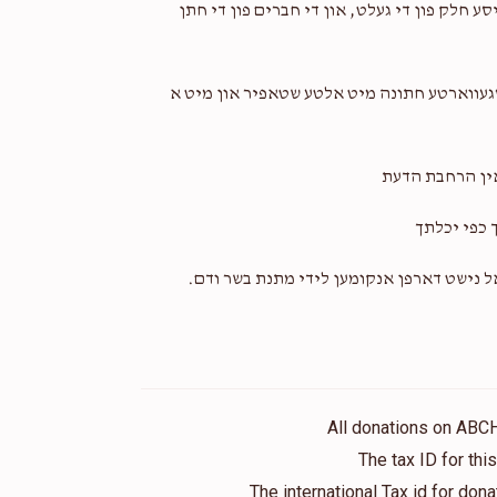
ע חלק פון די געלט, און די חברים פון די חתן
אויסגעווארטע חתונה מיט אלטע שטאפיר און מיט א
אין הרחבת הדעת
 כפי יכלתך
אל נישט דארפן אנקומען לידי מתנת בשר ודם.
All donations on ABC
The tax ID for th
The international Tax id for do