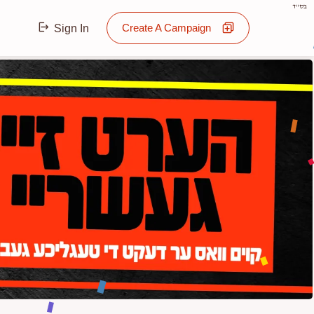
בס"ד
Create A Campaign
Sign In