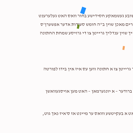
א חשובע געשמאקע חסידישע בחור וואס האט געלערענט
Phone Donation
רפאל שמעון זילביגער
ברים מאכן שוין ב"ה חומש סעודות אדער אפשערן'ס
2 years ago
זיך שוין ענדליך גרייטן צו די גרויסע שמחת החתונה
Phone Donation
Refuel Shimon Zilberger
2 years ago
 גרייטן צו א חתונה ווען עס איז אין בידו לפורטה
Phone Donation
Refuel Shimon Zilberger
2 years ago
ע ברודער – א יונגערמאן – האט מען אויסגעוואשן
ט א בעקיטשע ווואס ער מיינט אז ס'איז נאך גוט,