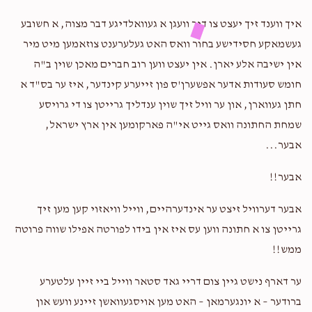
Lezer Weiss
יענקי קליין
איך ווענד זיך יעצט צו דיר וועגן א געוואלדיגע דבר מצוה, א חשובע
$101.00
2 years ago
געשמאקע חסידישע בחור וואס האט געלערענט צוזאמען מיט מיר
אין ישיבה אלע יארן. אין יעצט ווען רוב חברים מאכן שוין ב"ה
Isaac Klein
יענקי קליין
חומש סעודות אדער אפשערן'ס פון זייערע קינדער, איז ער בס"ד א
$100.00
2 years ago
חתן געווארן, און ער וויל זיך שוין ענדליך גרייטן צו די גרויסע
keep up your work
שמחת החתונה וואס גייט אי"ה פארקומען אין ארץ ישראל,
אבער...
Leo Greenfield
יענקי קליין
$36.00
אבער!!
2 years ago
אבער דערוויל זיצט ער אינדערהיים, ווייל וויאזוי קען מען זיך
גרייטן צו א חתונה ווען עס איז אין בידו לפורטה אפילו שווה פרוטה
ממש!!
ער דארף נישט גיין צום דריי גאד סטאר ווייל ביי זיין עלטערע
ברודער – א יונגערמאן – האט מען אויסגעוואשן זיינע וועש און