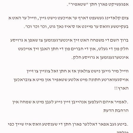
אפגעשיקט פארן חתן "שטאפיר".
צום קלאדינג געשעפט דארף ער אויכעט נישט גיין, ווייל ער האט א
בעקיטשע ווואס ער מיינט אז ס'איז נאך גוט, וכו' וכו' וכו'.
ברוך השם די משפחה האט זיך אינטערגענומען צו שאפן א גרויסע
חלק פון די געלט, און די חברים פון די חתן האבן זיך אויכעט
אינטערגענומען א גרויסע חלק.
ווייל מיר גייען נישט צולאזן אז א חתן זאל צוגיין צו זיין
אויסגעווארטע חתונה מיט אלטע שטאפיר און מיט א צובראכען
הארץ!!
.לאמיר איהם העלפען אנהייבן זיין נייע לעבן מיט א שמחה אין
הרחבת הדעת
.ביטע געב אפאר דאללער פארן חתן די שענסטע וואס איז שייך כפי