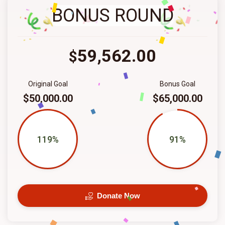
BONUS ROUND
59,562.00
$
Original Goal
Bonus Goal
$50,000.00
$65,000.00
119%
91%
Donate Now