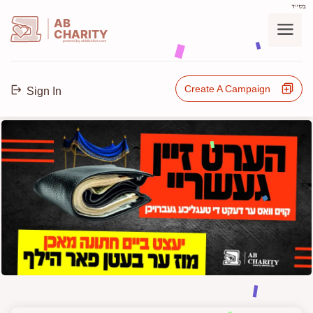
בס"ד
AB
CHARITY
powerd by ahblicklive.com
Create A Campaign
Sign In