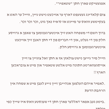
אפגעשיקט פארן חתן "שטאפיר".
צום קלאדינג געשעפט דארף ער אויכעט נישט גיין, ווייל ער האט א
בעקיטשע ווואס ער מיינט אז ס'איז נאך גוט, וכו' וכו' וכו'.
ברוך השם די משפחה האט זיך אינטערגענומען צו שאפן א גרויסע
חלק פון די געלט, און די חברים פון די חתן האבן זיך אויכעט
אינטערגענומען א גרויסע חלק.
ווייל מיר גייען נישט צולאזן אז א חתן זאל צוגיין צו זיין
אויסגעווארטע חתונה מיט אלטע שטאפיר און מיט א צובראכען
הארץ!!
.לאמיר איהם העלפען אנהייבן זיין נייע לעבן מיט א שמחה אין
הרחבת הדעת
.ביטע געב אפאר דאללער פארן חתן די שענסטע וואס איז שייך כפי