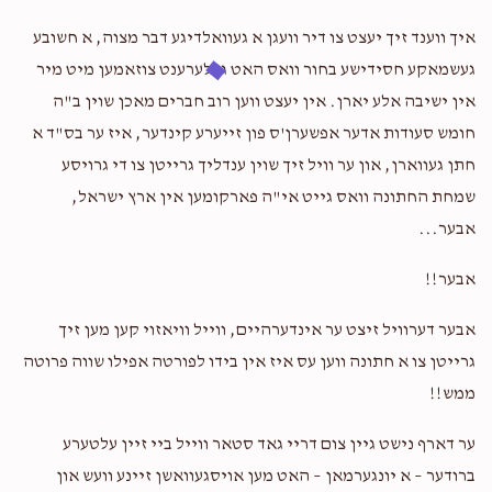
איך ווענד זיך יעצט צו דיר וועגן א געוואלדיגע דבר מצוה, א חשובע
דוד אלי' האללענדער
אליקים יודא ווייס
געשמאקע חסידישע בחור וואס האט געלערענט צוזאמען מיט מיר
$18.00
2 years ago
אין ישיבה אלע יארן. אין יעצט ווען רוב חברים מאכן שוין ב"ה
אליקים'ס שטארקייט ברעכט וועלטן!!!!!
חומש סעודות אדער אפשערן'ס פון זייערע קינדער, איז ער בס"ד א
חתן געווארן, און ער וויל זיך שוין ענדליך גרייטן צו די גרויסע
מענדי קעלנער
אליקים יודא ווייס
שמחת החתונה וואס גייט אי"ה פארקומען אין ארץ ישראל,
$18.00
2 years ago
אבער...
Yishai Greenfeld
אבער!!
אליקים יודא ווייס
$25.00
2 years ago
אבער דערוויל זיצט ער אינדערהיים, ווייל וויאזוי קען מען זיך
וואס זאל איך שרייבן? א ערנסטע מעססעדש אדער מער אזא
גרייטן צו א חתונה ווען עס איז אין בידו לפורטה אפילו שווה פרוטה
קארני?
ממש!!
ער דארף נישט גיין צום דריי גאד סטאר ווייל ביי זיין עלטערע
ברודער – א יונגערמאן – האט מען אויסגעוואשן זיינע וועש און