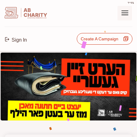
בס"ד
AB
CHARITY
powerd by ahblicklive.com
Create A Campaign
Sign In