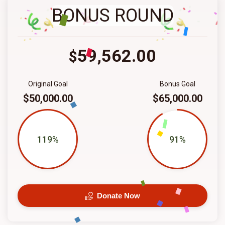
BONUS ROUND
59,562.00
$
Original Goal
Bonus Goal
$50,000.00
$65,000.00
119%
91%
Donate Now