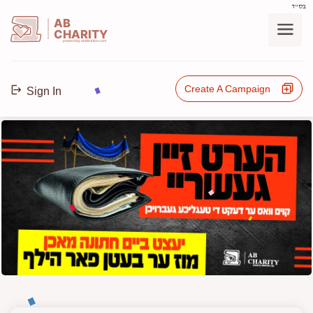
בס"ד
AB
CHARITY
powerd by ahblicklive.com
Create A Campaign
Sign In