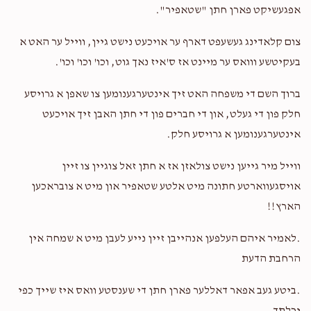
אפגעשיקט פארן חתן "שטאפיר".
צום קלאדינג געשעפט דארף ער אויכעט נישט גיין, ווייל ער האט א
בעקיטשע ווואס ער מיינט אז ס'איז נאך גוט, וכו' וכו' וכו'.
ברוך השם די משפחה האט זיך אינטערגענומען צו שאפן א גרויסע
חלק פון די געלט, און די חברים פון די חתן האבן זיך אויכעט
אינטערגענומען א גרויסע חלק.
ווייל מיר גייען נישט צולאזן אז א חתן זאל צוגיין צו זיין
אויסגעווארטע חתונה מיט אלטע שטאפיר און מיט א צובראכען
הארץ!!
.לאמיר איהם העלפען אנהייבן זיין נייע לעבן מיט א שמחה אין
הרחבת הדעת
.ביטע געב אפאר דאללער פארן חתן די שענסטע וואס איז שייך כפי