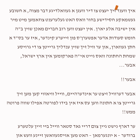
$10.00
2 years ago
איך ווענד זיך יעצט צו דיר וועגן א געוואלדיגע דבר מצוה, א חשובע
געשמאקע חסידישע בחור וואס האט געלערענט צוזאמען מיט מיר
Yossi Farkis
עמרם לעבאוויטש
אין ישיבה אלע יארן. אין יעצט ווען רוב חברים מאכן שוין ב"ה
$200.00
2 years ago
חומש סעודות אדער אפשערן'ס פון זייערע קינדער, איז ער בס"ד א
חתן געווארן, און ער וויל זיך שוין ענדליך גרייטן צו די גרויסע
Rifky Tauber
עמרם לעבאוויטש
שמחת החתונה וואס גייט אי"ה פארקומען אין ארץ ישראל,
$36.00
2 years ago
אבער...
אבער!!
אבער דערוויל זיצט ער אינדערהיים, ווייל וויאזוי קען מען זיך
גרייטן צו א חתונה ווען עס איז אין בידו לפורטה אפילו שווה פרוטה
ממש!!
ער דארף נישט גיין צום דריי גאד סטאר ווייל ביי זיין עלטערע
ברודער – א יונגערמאן – האט מען אויסגעוואשן זיינע וועש און