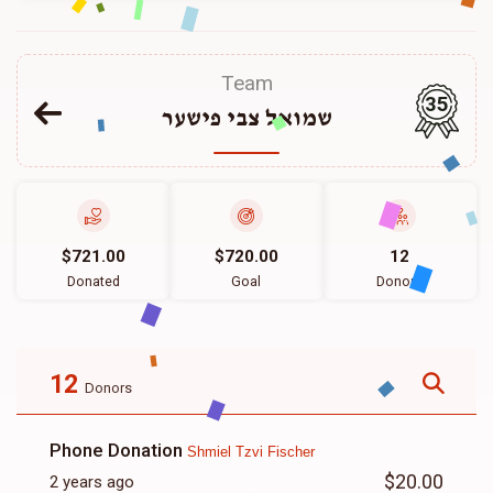
Team
35
שמואל צבי פישער
$721.00
$720.00
12
Donated
Goal
Donors
12
Donors
Phone Donation
Shmiel Tzvi Fischer
$20.00
2 years ago