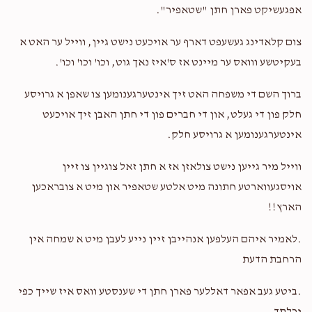
אפגעשיקט פארן חתן "שטאפיר".
צום קלאדינג געשעפט דארף ער אויכעט נישט גיין, ווייל ער האט א
בעקיטשע ווואס ער מיינט אז ס'איז נאך גוט, וכו' וכו' וכו'.
ברוך השם די משפחה האט זיך אינטערגענומען צו שאפן א גרויסע
חלק פון די געלט, און די חברים פון די חתן האבן זיך אויכעט
אינטערגענומען א גרויסע חלק.
ווייל מיר גייען נישט צולאזן אז א חתן זאל צוגיין צו זיין
אויסגעווארטע חתונה מיט אלטע שטאפיר און מיט א צובראכען
הארץ!!
.לאמיר איהם העלפען אנהייבן זיין נייע לעבן מיט א שמחה אין
הרחבת הדעת
.ביטע געב אפאר דאללער פארן חתן די שענסטע וואס איז שייך כפי