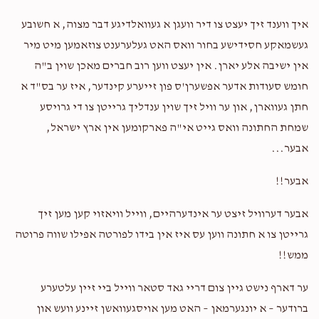
$72.00
2 years ago
איך ווענד זיך יעצט צו דיר וועגן א געוואלדיגע דבר מצוה, א חשובע
למעשה האב איך געפילט שלעכט, נאדיר!
געשמאקע חסידישע בחור וואס האט געלערענט צוזאמען מיט מיר
אין ישיבה אלע יארן. אין יעצט ווען רוב חברים מאכן שוין ב"ה
Phone Donation
Shmiel Tzvi Fischer
חומש סעודות אדער אפשערן'ס פון זייערע קינדער, איז ער בס"ד א
$10.00
2 years ago
חתן געווארן, און ער וויל זיך שוין ענדליך גרייטן צו די גרויסע
שמחת החתונה וואס גייט אי"ה פארקומען אין ארץ ישראל,
גאליציאנע
שמואל צבי פישער
אבער...
$360.00
2 years ago
אבער!!
האסט דיך איין געקויפט א מפטיר יונה!
אבער דערוויל זיצט ער אינדערהיים, ווייל וויאזוי קען מען זיך
גרייטן צו א חתונה ווען עס איז אין בידו לפורטה אפילו שווה פרוטה
ממש!!
ער דארף נישט גיין צום דריי גאד סטאר ווייל ביי זיין עלטערע
ברודער – א יונגערמאן – האט מען אויסגעוואשן זיינע וועש און