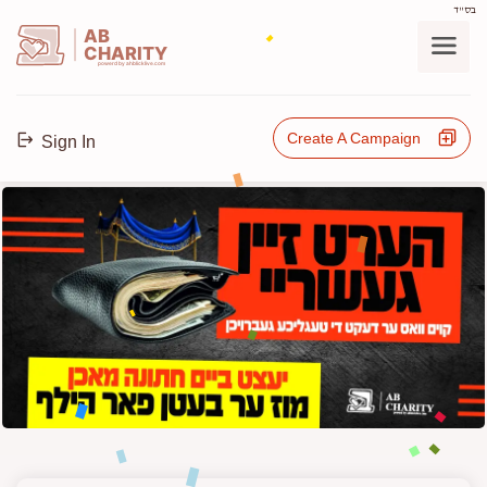
בס"ד
AB
CHARITY
powerd by ahblicklive.com
Create A Campaign
Sign In