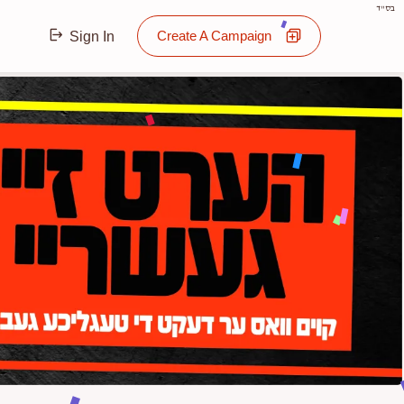
בס"ד
Create A Campaign
Sign In