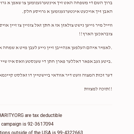
ברוך השם די משפחה האט זיך אינטערגענומען צו שאפן א גרויס
האבן זיך אויכעט אינטערגענומען א גרויסע חלק.
ווייל מיר גייען נישט צולאזן אז א חתן זאל צוגיין צו זיין 
צובראכען הארץ!!
.לאמיר איהם העלפען אנהייבן זיין נייע לעבן מיט א שמחה 
.ביטע געב אפאר דאללער פארן חתן די שענסטע וואס איז שייך
דער זכות המצוה וועט דיר אוודאי ביישטיין דו זאלסט קיינמ
!!תזכה למצוות
HARITY.ORG are tax deductible
is campaign is 92-3617094
nations outside of the USA is 99-4322663