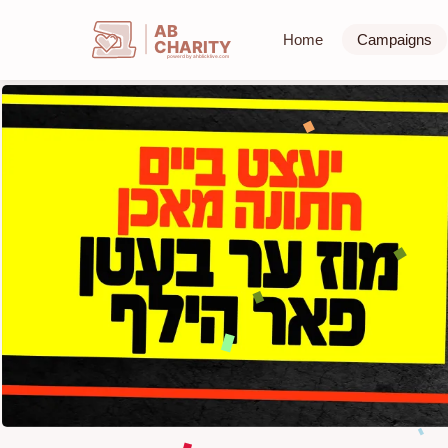
AB
Home
Campaigns
CHARITY
powerd by ahblicklive.com