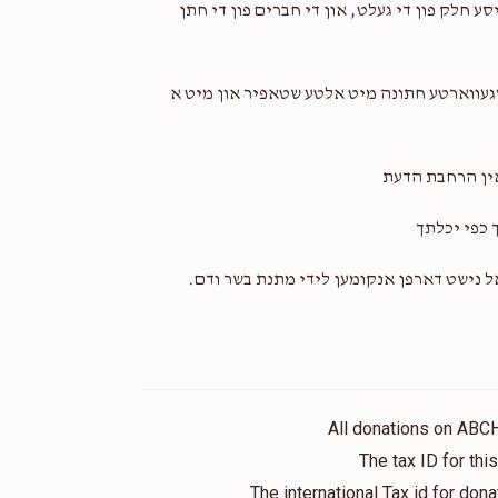
ע חלק פון די געלט, און די חברים פון די חתן
אויסגעווארטע חתונה מיט אלטע שטאפיר און מיט א
אין הרחבת הדעת
 כפי יכלתך
אל נישט דארפן אנקומען לידי מתנת בשר ודם.
All donations on ABC
The tax ID for th
The international Tax id for do