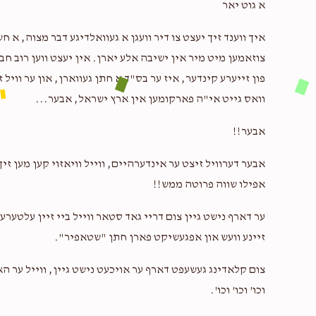
א גוט יאר
איך ווענד זיך יעצט צו דיר וועגן א געוואלדיגע דבר מצוה, 
צוזאמען מיט מיר אין ישיבה אלע יארן. אין יעצט ווען רוב ח
$5.00
פון זייערע קינדער, איז ער בס"ד א חתן געווארן, און ער וויל 
וואס גייט אי"ה פארקומען אין ארץ ישראל, אבער...
אבער!!
$25.00
אבער דערוויל זיצט ער אינדערהיים, ווייל וויאזוי קען מען זיך
אפילו שווה פרוטה ממש!!
ער דארף נישט גיין צום דריי גאד סטאר ווייל ביי זיין עלטער
$50.00
זיינע וועש און אפגעשיקט פארן חתן "שטאפיר".
צום קלאדינג געשעפט דארף ער אויכעט נישט גיין, ווייל ער הא
וכו' וכו' וכו'.