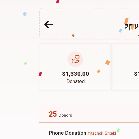
עקל
$1,330.00
$
Donated
25
Donors
Phone Donation
Yitzchok Shtekl