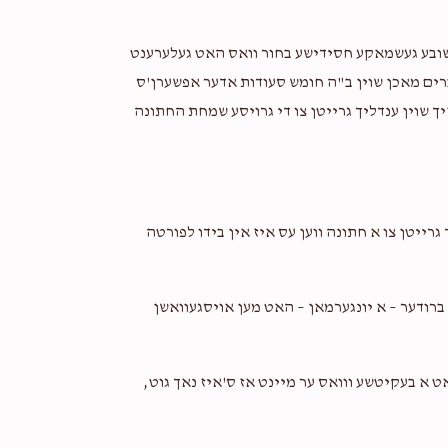
Love you יצחק keep it up......
א חשובע געשמאקע חסידישע בחור וואס האט געלערענט
ברים מאכן שוין ב"ה חומש סעודות אדער אפשערן'ס
שלמה זלמן שווארטץ
יצחק שטעקל
זיך שוין ענדליך גרייטן צו די גרויסע שמחת החתונה
2 years ago
to my best freind keep up your great work
Avromy Greenberger
יצחק שטעקל
 גרייטן צו א חתונה ווען עס איז אין בידו לפורטה
2 years ago
was a plasure lerning with you
ע ברודער – א יונגערמאן – האט מען אויסגעוואשן
Stekel
יצחק שטעקל
2 years ago
ט א בעקיטשע ווואס ער מיינט אז ס'איז נאך גוט,