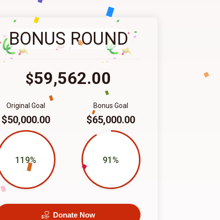
BONUS ROUND
59,562.00
$
Original Goal
Bonus Goal
$50,000.00
$65,000.00
119%
91%
Donate Now