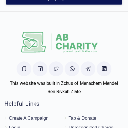
Joel Grunbaum
יהודא ארי` גרינבוים
$500.00
5 months ago
זכות שיך לחתן
לכבוד בני החשוב עסקן נמרץ לכל קדשי בנ"י אוהב חסד ורודף
חסד, עדיו לגאון ולתפארת הבה"ח יודל ני"ו
Totty&mommy
יהודא ארי` גרינבוים
$500.00
5 months ago
זכות שיך לחתן
This website was built in Zchus of Menachem Mendel
Ben Rivkah Zlate
Helpful Links
Create A Campaign
Tap & Donate
Login
Unrecognized Charge