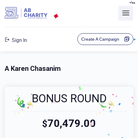
בס"ד
AB
CHARITY
powerd by ahblicklive.com
Create A Campaign
Sign In
A Karen Chasanim
BONUS ROUND
70,479.00
$