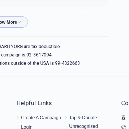
$100.00
קרן חתנים - פורים געלט תשפ''ו
אהרן לייב 
$227.27
HARITY.ORG are tax deductible
בערגער, משה גאלד, יעקב גליק - גבאי הקרן, יהוד -
is campaign is 92-3617094
nations outside of the USA is 99-4322663
שכח אלע פון ענק!!!
$18.00
Helpful Links
Co
$36.00
Create A Campaign
Tap & Donate
Unrecognized
Login