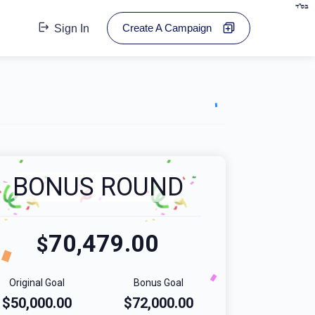
בס"ד
Create A Campaign
Sign In
BONUS ROUND
70,479.00
$
Original Goal
Bonus Goal
$50,000.00
$72,000.00