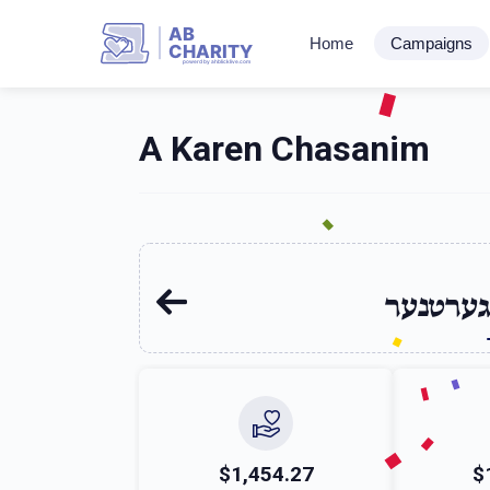
AB
Home
Campaigns
CHARITY
powerd by ahblicklive.com
A Karen Chasanim
גערטנער
$1,454.27
$