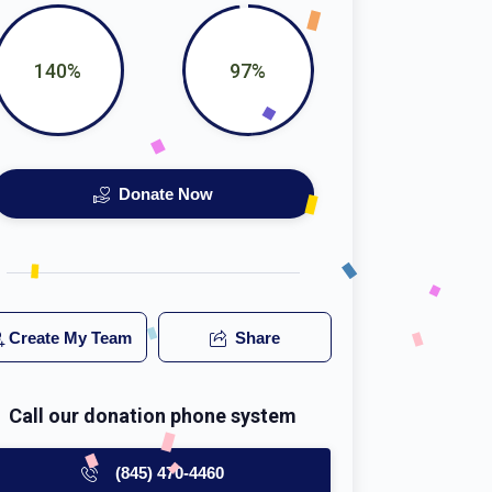
140%
97%
Donate Now
Create My Team
Share
Call our donation phone system
(845) 470-4460