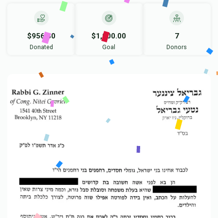
$956.30
$1,000.00
7
Donated
Goal
Donors