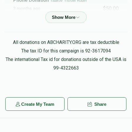
Yaakov Yisroel Rubin
$50.00
3 months ago
Yaakov Yisroel Rubin
יעקב ישראל רובין
$330.00
3 months ago
All donations on ABCHARITY.ORG are tax deductible
The tax ID for this campaign is 92-3617094
Yaakov Yisroel Rubin
יעקב ישראל רובין
The international Tax id for donations outside of the USA is
$400.00
3 months ago
99-4322663
Phone Donation
יעקב ישראל רובין
$18.00
3 months ago
Create My Team
Share