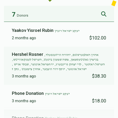
7
Donors
Yaakov Yisroel Rubin
יעקב ישראל רובין
$102.00
2 months ago
Hershel Rosner
אהרן האלבערשטם, יהודה וויזענפעלד,
בנימין גאטטעסמאן, משה שמעון בינעט, הערשל לעפקאוויטש,
הערשל ראזנער , לוי יצחק גרינבערג, ירחמיאל אונגער, שבתי אויש ,
ישראל אונגער, יוסף דוד וועבער, אהרן צימענט , נתן ז
$38.30
3 months ago
Phone Donation
יעקב ישראל רובין
$18.00
3 months ago
Phone Donation