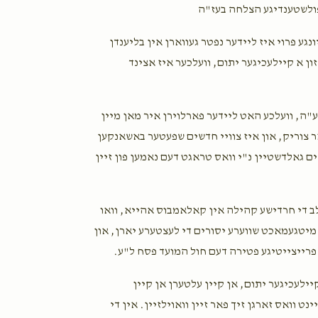
 פולשטענדיגע הצלחה בעז"ה
Eli is the man ! Keep up the energy live
גע פרוי איז ליידער נפטר געווארן אין בליענדן
Nissen Goldstein
זון א קיילעכיגער יתום, וועלכער איז אצינד
3 months ago
ע"ה, וועלכע האט ליידער פארלוירן איר מאן מיין
Shea Greenfeld
ר צוריק, און איז צוויי חדשים שפעטער באשאנקען
3 months ago
ם גאלדשטיין נ"י וואס טראגט דעם נאמען פון זיין
Aaron Chaim David
3 months ago
לב די חרדישע קהילה אין קאלאמבוס אהייא, וואו
מיטגעמאכט שווערע יסורים די לעצטערע יארן, און
פרייצייטיגע פטירה דעם חול המועד פסח ל"ע.
ילעכיגער יתום, אן קיין עלטערן אן קיין
ט וואס זארגן זיך פאר זיין וואוילזיין. אין די