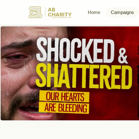
AB
Home
Campaigns
CHARITY
powerd by ahblicklive.com