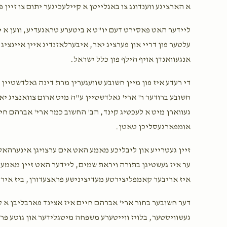
א הארציגע ווענדונג צו באגלייטן א קיילעכיגער יתום צו זיין
ליידער האט פאסירט דעם יו"ט א ביטערע טראגעדיע, ווען א יונ
$150.00
עלטער פון דריי און פערציג יאר, איבערלאזנדיג איין איינציג 
אנגעוואנדן אויף הילף פון כלל ישראל.
די רעדע איז פון מיין חשובע שוועגערין מרת דינה גאלדשטיין 
$250.00
חשובע ברודער ר' ארי' גאלדשטיין ע"ה מיט ארום צוואנציג יא
געווארן מיט א לעכטיג קינד, הב' החשוב כמר ארי' אברהם חיי
אומפארגעסליכן טאטן.
$27.00
זיין געטרייע און ליבליכע מאמע האט אים ערצויגן אינערהא
לע"נ אריה ז"ל בן ילח"ט ר' דוד גרשון הי"ו
ער איז געשטיגן בתורה ויראת שמים, ליידער האט זיין מאמע 
איז אריבער קאמפליצירטע מעדיצינישע פראצעדורן, ביז איר 
דער חשובער בחור ארי' אברהם חיים איז אצינד פארבליבן א קי
געשוויסטער, בלויז ווייטערע משפחה מיטגלידער און גוטע פריינ