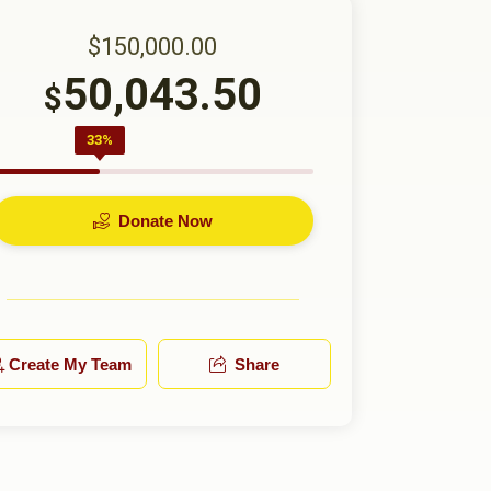
$150,000.00
50,043.50
$
33%
Donate Now
Create My Team
Share