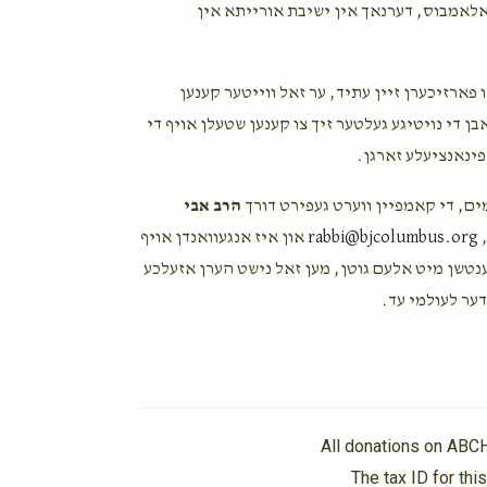
אלאמבוס, דערנאך אין ישיבת אורייתא אין
פארזיכערן זיין עתיד, ער זאל ווייטער קענען
ן די נויטיגע געלטער זיך צו קענען שטעלן אויף די
פינאנציעלע זארגן.
מים, די קאמפיין ווערט געפירט דורך
הרב אבי
rabbi@bjcolumbus.org
און איז אנגעוואנדן אויף
בענטשן מיט אלעם גוטן, מען זאל נישט הערן אזעלכע
ער לעולמי עד.
All donations on ABC
The tax ID for th