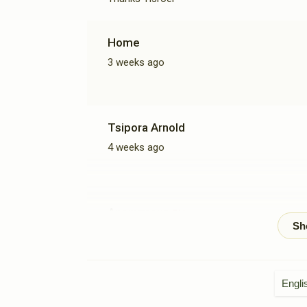
Home
3 weeks ago
Tsipora Arnold
4 weeks ago
Anonymous
Shine
3 months ago
Yechiel Kraut
Engli
3 months ago