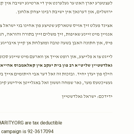
לעצטערע יארן האט ער געלערנט אין די ארטיגע ישיבה אין ק
ירושלים, און דערנאך אין ישיבת רבינו יצחק אלחנן.
אצינד פעלט זיך אויס שטארקע שטיצע פון אחינו בני ישראל צו 
אנגיין מיט זיינע שאיפות, זיך משלים זיין בתורה והוראה, האב
פיס, און חתונה האבן בשעה טובה ומוצלחת אן קיין איבריגע 
לייגט צו א פלייצע, און רופט אייך אן ווארעם מיט שיינע סכו
גאלדשטיין שליט"א רב פון בית יעקב אין קאלאמבוס אהייא
,
הילף פון יעדן יחיד. ובזכות זה זאל דער אבי היתומים אייך 
געשיכטעס מער, נאר שמחה וששון זאל באגלייטן אידישע קינד
ידידכם: ישראל גאלדשטיין
HARITY.ORG are tax deductible
is campaign is 92-3617094