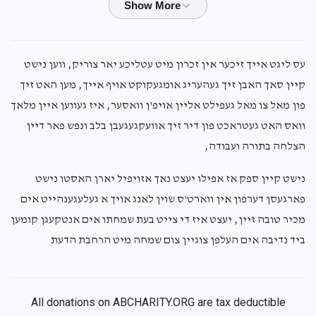
שטערן
$100.00
2 years ago
עס ליגט אייך זיכער אין זכרון מיט עטליכע יאר צוריק, ווען נישט
Shulem Weiss
יואל זילבערשטיין/אברהם יעקב שטערן
קיין סאך האבן זיך געהעריג אומגעקוקט אויף אייך, מען האט זיך
$180.00
2 years ago
פון מאל צו מאל געפילט אליין אויפ'ן וואסער, איז געווען איין מלאך
וואס האט געטראכט פון דיר זיך אוועקגעגעבן בלב ונפש פאר דיין
אברהם יעקב שטערן
יואל זילבערשטיין/אברהם יעקב שטערן
הצלחה בתורה ועבודה,
$180.00
2 years ago
נישט קיין ספק אז אפילו יעצט נאך אזויפיל יארן האסטו נישט
פארגעסן דערפון אין ווארט'ס שוין לאנג אויך א געלעגענהייט אים
מכיר טובה זיין, יעצט איז די צייט בעת שמחתו אים אנטקעגן קומען
ביד נדיבה אים העלפן צוגיין צום שמחה מיט הרחבת הדעת
All donations on ABCHARITY.ORG are tax deductible