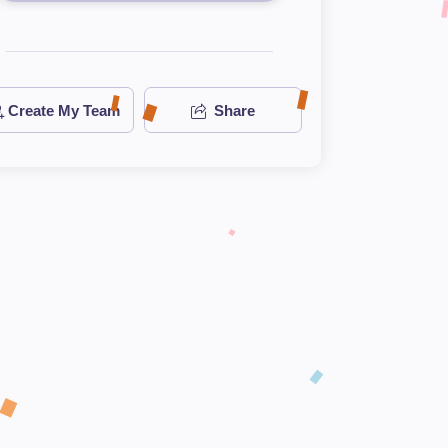
Create My Team
Share