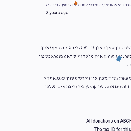
רהם הילל שווארץ / מרדכי שמואל ליבערמאן / דוד פאז
2 years ago
נישט קיין סאך האבן זיך געהעריג אומגעקוקט אויף
סער, איז געווען איין מלאך וואס האט געטראכט פון
דה
פארגעסן דערפון אין ווארט'ס שוין לאנג אויך א
מחתו אים אנטקעגן קומען ביד נדיבה אים העלפן
All donations on ABC
The tax ID for th