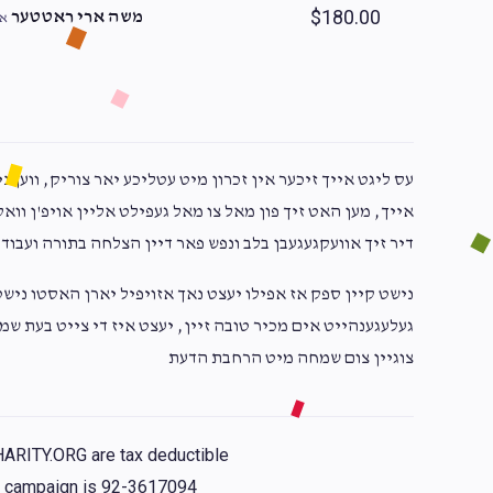
$180.00
משה ארי ראטטער
אב
עס ליגט אייך זיכער אין זכרון מיט עטליכע יאר צוריק, ווען 
אייך, מען האט זיך פון מאל צו מאל געפילט אליין אויפ'ן ווא
דיר זיך אוועקגעגעבן בלב ונפש פאר דיין הצלחה בתורה ועבו,
נישט קיין ספק אז אפילו יעצט נאך אזויפיל יארן האסטו נישט 
געלעגענהייט אים מכיר טובה זיין, יעצט איז די צייט בעת ש
צוגיין צום שמחה מיט הרחבת הדעת
HARITY.ORG are tax deductible
is campaign is 92-3617094