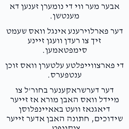
אבער מער ווי די נומערן זענען דא
מענטשן.
דער פארלוירענע אינגל וואס שעמט
זיך צו רעדן וועגן זיינע
סימפטאמען.
די פארצווייפלטע עלטערן וואס זוכן
ענטפערס.
דער דערשראקענער בחור'ל צו
מיידל וואס האבן מורא אז זייער
דיאגנאז וועט באאיינפלוסן
שידוכים, חתונה האבן אדער זייער
צוקונפט.