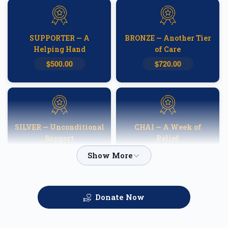
SUPPORTER — A
BRONZE — Another Tier
Helping Hand
of Care
$500.00
$720.00
SILVER — Unconditional
CHAI — A Week of
Support
Relief
$1,000.00
$1,800.00
Donate Now
GOLD — Helping
PLATINUM — A
Families Heal
Fortnight of Hope