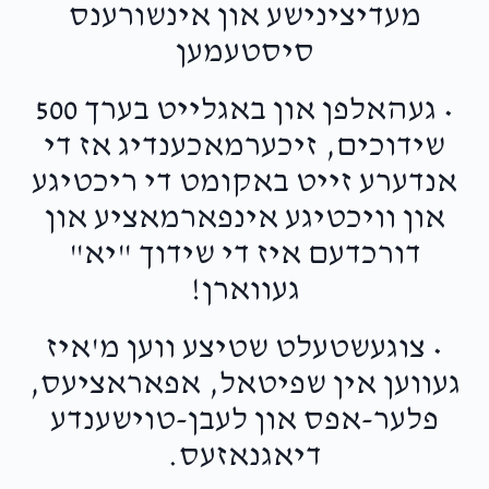
מעדיצינישע און אינשורענס
סיסטעמען
• געהאלפן און באגלייט בערך 500
שידוכים, זיכערמאכענדיג אז די
אנדערע זייט באקומט די ריכטיגע
און וויכטיגע אינפארמאציע און
דורכדעם איז די שידוך "יא"
געווארן!
• צוגעשטעלט שטיצע ווען מ'איז
געווען אין שפיטאל, אפאראציעס,
פלער-אפס און לעבן-טוישענדע
דיאגנאזעס.