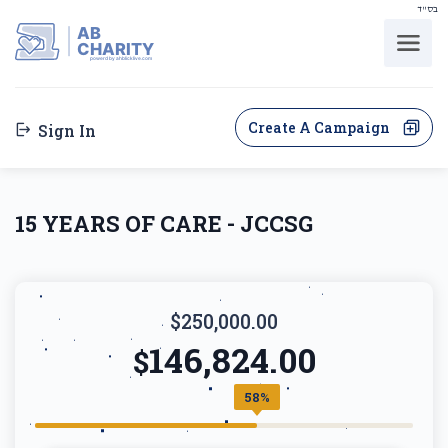
בס"ד
AB
CHARITY
powerd by ahblicklive.com
Create A Campaign
Sign In
15 YEARS OF CARE - JCCSG
$250,000.00
146,824.00
$
58%