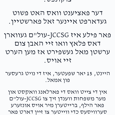
דער פאציענט וואס האט פשוט
געדארפט איינער זאל פארשטיין.
פאר פילע איז JCCSG-עול"ם געווארן
דאס פלאץ וואו זיי האבן צום
ערשטן מאל געשפירט אז מען הערט
זיי אויס.
היינט, 15 יאר שפעטער, איז די נויט גרעסער
פון אמאל.
אין די צייט וואס די פארלאנג וואקסט און
מער משפחות ווענדן זיך צו JCCSG-עול"ם
פאר הילף, ברייטערן מיר אויס אונזערע
סערוויסעס כדי ווייטער צו זיין דארט פאר