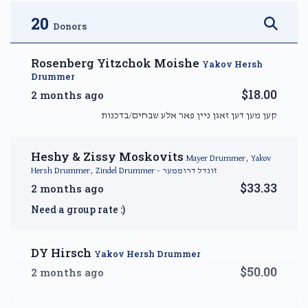
$2,500.00
$3,600.00
20
Donors
Rosenberg Yitzchok Moishe
Yakov Hersh
Drummer
$18.00
2 months ago
DIAMOND — A Month of
קען מען דען זאגן ניין פאר אלע שבחים/בדכנות
Reprieve
$5,000.00
Heshy & Zissy Moskovits
Mayer Drummer, Yakov
Hersh Drummer, Zindel Drummer - זונדל דרוממער
$33.33
2 months ago
Need a group rate :)
DY Hirsch
Yakov Hersh Drummer
$50.00
2 months ago