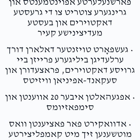
פארשנעלערטע אפוינטמענטס און
גרינגערע צוטריט צו די גרעסטע
דאקטוירים און בעסטע
מעדיצינישע קעיר
• געשפאָרט טויזנטער דאלארן דורך
ערלעדיגן ביליגערע פרייזן ביי
גרויסע דאקטוירים, פראצעדורן און
סעקאנד-אפיניאן וויזיטס
• אפגעהאלטן איבער 20 אווענטן און
סימפאזיומס
• אדוואקירט פאר פאציענטן וואס
מוטשענען זיך מיט קאמפליצירטע