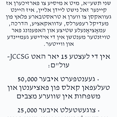
שני תשע"א, מיט א מיסיע צו פארזיכערן אז
קיינער זאל נישט ליידן אליין, איז היינט
געוואקסן צו ווערן א טראסטבארע פלאץ פון
מעדיקל רעפערלס, עדוואקאציע, הדרכה,
עמאָציאָנעלע שטיצע און האפענונג פאר
טויזנטער מענטשן אין די אידישע געמיינדע
און ווייטער.
אין די לעצטע 15 יאר האט JCCSG-
עול"ם:
• געענטפערט איבער 50,000
טעלעפאן קאלס פון פאציענטן און
משפחות אין שווערע מצבים
• צוגעשטעלט איבער 25,000