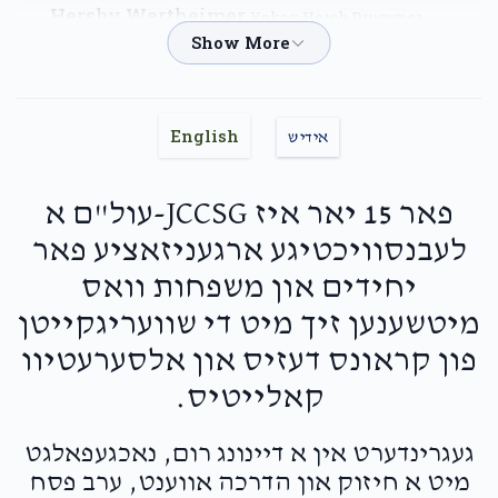
Hershy Wertheimer
Yakov Hersh Drummer
$100.00
2 months ago
Naftuli Ungar
Yakov Hersh Drummer
English
אידיש
$18.00
2 months ago
פאר 15 יאר איז JCCSG-עול"ם א
Meleich Markowitz
Yakov Hersh Drummer
לעבנסוויכטיגע ארגעניזאציע פאר
$50.00
2 months ago
יחידים און משפחות וואס
מיטשענען זיך מיט די שוועריגקייטן
Nuchem
Yakov Hersh Drummer
פון קראונס דעזיס און אלסערעטיוו
$100.00
2 months ago
קאלייטיס.
Zalmen Spitzer
Yakov Hersh Drummer
געגרינדערט אין א דיינונג רום, נאכגעפאלגט
$120.00
2 months ago
מיט א חיזוק און הדרכה אווענט, ערב פסח