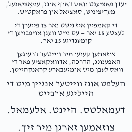
יעדן פאציענט וואס דארף אונז, עמאָציאָנעל,
מעדיציניש, סאציאל און פראקטיש.
די קאמפיין איז נישט נאר צו פייערן די
לעצטע 15 יאר — עס גייט וועגן אויפבויען די
קומענדיגע 15 יאר.
צוזאמען קענען מיר ווייטער ברענגען
האפענונג, הדרכה, אדוואקאציע פאר די
וואס לעבן מיט אומזעבארע קראנקהייטן.
העלפט אונז ווייטער אנגיין מיט די
הייליגע ארבייט
דעמאלטס. היינט. אלעמאל.
צוזאמען זארגן מיר זיך.