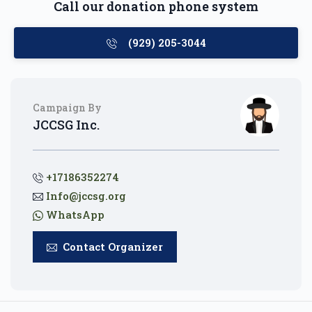
Call our donation phone system
(929) 205-3044
Campaign By
JCCSG Inc.
+17186352274
Info@jccsg.org
WhatsApp
Contact Organizer