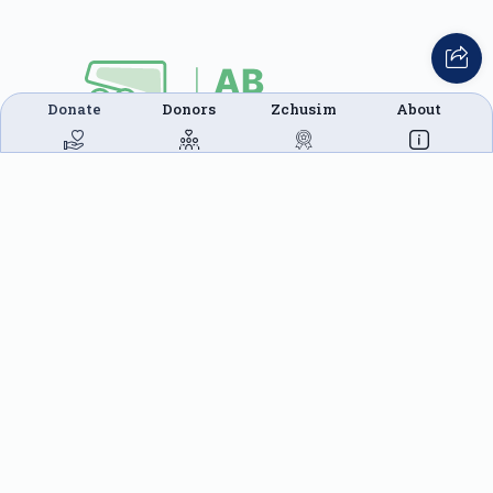
Donate
Donors
Zchusim
About
This website was built in Zchus of Menachem
Mendel Ben Rivkah Zlate
Helpful Links
Create A Campaign
Tap & Donate
Login
Unrecognized Charge
Register
Pricing