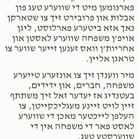
פארנומען מיט די שווערע טעג פון
אבלות און פרובירט זיך צו שטארקן
נאך אזא ביטערע פארלוסט, ליגן
אויפ’ן משפחה שווערע לאסטן און
אחריות’ן וואס זענען זייער שווער צו
טראגן אליין.
מיר ווענדן זיך צו אונזערע טייערע
משפחה, חברים, און ידידים,
בעטנדיג אז יעדער זאל זיך משתתף
זיין לויט זיינע מעגליכקייטן, צו
העלפן לייכטער מאכן די שווערע
לאסט פאר די משפחה אין די
שווערסטע טעג.