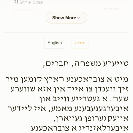
Rt
Shmiel Gross
$18.00
4 days ago
Rt
Gf
Shmiel Gross
English
אידיש
$18.00
6 days ago
Fd
טייערע משפחה, חברים,
Simcha
Shmiel Gross
מיט א צובראכענע הארץ קומען מיר
$10.00
6 days ago
זיך ווענדן צו אייך אין אזא שווערע
Gg
שעה. א געטרייע ווייב און
איבערגעגעבענע מאמע, איז ליידער
Hershy Lax
Shmiel Gross
אוועקגערופן געווארן,
$18.00
1 week ago
איבערלאזנדיג א צובראכענע