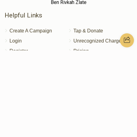
Ben Rivkah Zlate
Helpful Links
Create A Campaign
Tap & Donate
Login
Unrecognized Charge
Register
Pricing
Terms & Conditions
Contact Us
Contact Us
172 Blauvelt Rd, Monsey, NY
(212) 239-8923
info@abcharity.org