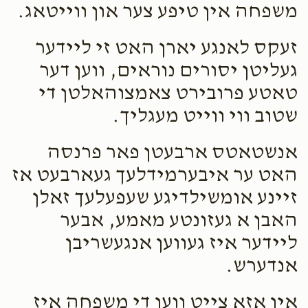
משפחה אין טיפע צער און ווייטאג.
זעקס לאנגע יארן האט זי ליידער
געליטן יסורים נוראים, ווען דער
טאטע פרובירט צאמצוהאלטן די
שטוב ווי ווייט מעגליך.
אנשטאטס ארבעטן פאר פרנסה
האט ער איבערמידלעך געארבעט אז
זיינע אומשילדיגע שעפעלעך זאלן
האבן א געזונטע מאמע, אבער
ליידער איז געווען אנגעשריבן
אנדערש.
אין אזא צייט ווען די משפחה איז