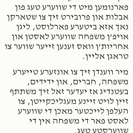
פארנומען מיט די שווערע טעג פון
אבלות און פרובירט זיך צו שטארקן
נאך אזא ביטערע פארלוסט, ליגן
אויפ’ן משפחה שווערע לאסטן און
אחריות’ן וואס זענען זייער שווער צו
טראגן אליין.
מיר ווענדן זיך צו אונזערע טייערע
משפחה, חברים, און ידידים,
בעטנדיג אז יעדער זאל זיך משתתף
זיין לויט זיינע מעגליכקייטן, צו
העלפן לייכטער מאכן די שווערע
לאסט פאר די משפחה אין די
שווערסטע טעג.