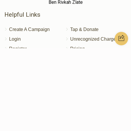
Ben Rivkah Zlate
Helpful Links
Create A Campaign
Tap & Donate
Login
Unrecognized Charge
Register
Pricing
Terms & Conditions
Contact Us
Contact Us
172 Blauvelt Rd, Monsey, NY
(212) 239-8923
info@abcharity.org