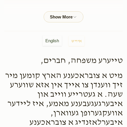
Sam Mittelman
Yona Lebowitz
$18.00
2 months ago
לכבוד ידידי היקר ר' יונה
English
אידיש
Michael Gratt
Yona Lebowitz
$100.00
2 months ago
טייערע משפחה, חברים,
Avrohom Yitzchok Flohr And Family
מיט א צובראכענע הארץ קומען מיר
Yona Lebowitz
$72.00
2 months ago
זיך ווענדן צו אייך אין אזא שווערע
שעה. א געטרייע ווייב און
Sholem Berkowitz
Yona Lebowitz
איבערגעגעבענע מאמע, איז ליידער
$72.00
2 months ago
אוועקגערופן געווארן,
איבערלאזנדיג א צובראכענע