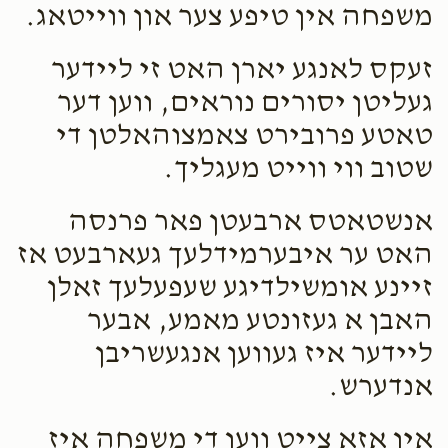
משפחה אין טיפע צער און ווייטאג.
זעקס לאנגע יארן האט זי ליידער
געליטן יסורים נוראים, ווען דער
טאטע פרובירט צאמצוהאלטן די
שטוב ווי ווייט מעגליך.
אנשטאטס ארבעטן פאר פרנסה
האט ער איבערמידלעך געארבעט אז
זיינע אומשילדיגע שעפעלעך זאלן
האבן א געזונטע מאמע, אבער
ליידער איז געווען אנגעשריבן
אנדערש.
אין אזא צייט ווען די משפחה איז