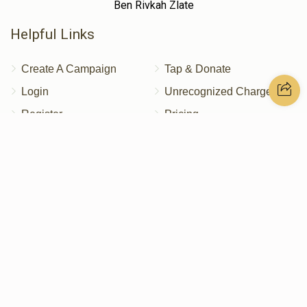
Ben Rivkah Zlate
Helpful Links
Create A Campaign
Tap & Donate
Login
Unrecognized Charge
Register
Pricing
Terms & Conditions
Contact Us
Contact Us
172 Blauvelt Rd, Monsey, NY
(212) 239-8923
info@abcharity.org