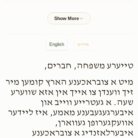
R Glick
Shia Shloime Fekete
$18.00
2 months ago
Phone Donation
Shia Shloime Fekete
English
אידיש
$180.00
2 months ago
טייערע משפחה, חברים,
C R Lavy
Shia Shloime Fekete
$36.00
2 months ago
מיט א צובראכענע הארץ קומען מיר
זיך ווענדן צו אייך אין אזא שווערע
Leah Rubin
שעה. א געטרייע ווייב און
Shia Shloime Fekete
$36.00
2 months ago
איבערגעגעבענע מאמע, איז ליידער
אוועקגערופן געווארן,
איבערלאזנדיג א צובראכענע