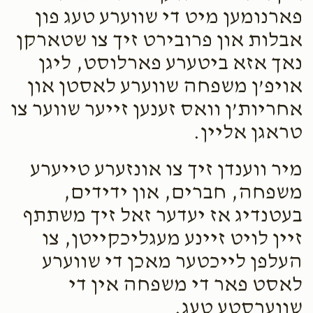
פארנומען מיט די שווערע טעג פון
אבלות און פרובירט זיך צו שטארקן
נאך אזא ביטערע פארלוסט, ליגן
אויפ’ן משפחה שווערע לאסטן און
אחריות’ן וואס זענען זייער שווער צו
טראגן אליין.
מיר ווענדן זיך צו אונזערע טייערע
משפחה, חברים, און ידידים,
בעטנדיג אז יעדער זאל זיך משתתף
זיין לויט זיינע מעגליכקייטן, צו
העלפן לייכטער מאכן די שווערע
לאסט פאר די משפחה אין די
שווערסטע טעג.