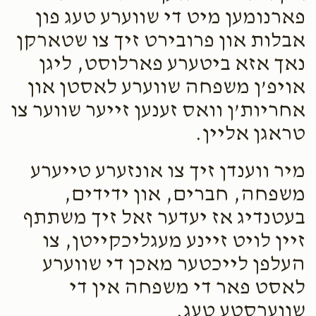
פארנומען מיט די שווערע טעג פון
אבלות און פרובירט זיך צו שטארקן
נאך אזא ביטערע פארלוסט, ליגן
אויפ’ן משפחה שווערע לאסטן און
אחריות’ן וואס זענען זייער שווער צו
טראגן אליין.
מיר ווענדן זיך צו אונזערע טייערע
משפחה, חברים, און ידידים,
בעטנדיג אז יעדער זאל זיך משתתף
זיין לויט זיינע מעגליכקייטן, צו
העלפן לייכטער מאכן די שווערע
לאסט פאר די משפחה אין די
שווערסטע טעג.