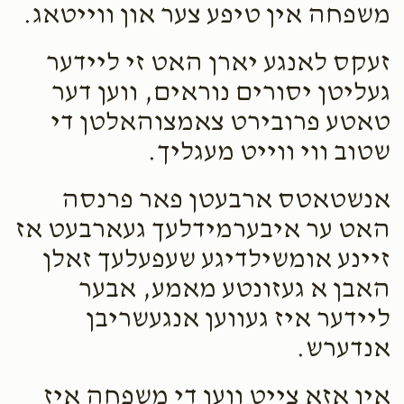
משפחה אין טיפע צער און ווייטאג.
זעקס לאנגע יארן האט זי ליידער
געליטן יסורים נוראים, ווען דער
טאטע פרובירט צאמצוהאלטן די
שטוב ווי ווייט מעגליך.
אנשטאטס ארבעטן פאר פרנסה
האט ער איבערמידלעך געארבעט אז
זיינע אומשילדיגע שעפעלעך זאלן
האבן א געזונטע מאמע, אבער
ליידער איז געווען אנגעשריבן
אנדערש.
אין אזא צייט ווען די משפחה איז