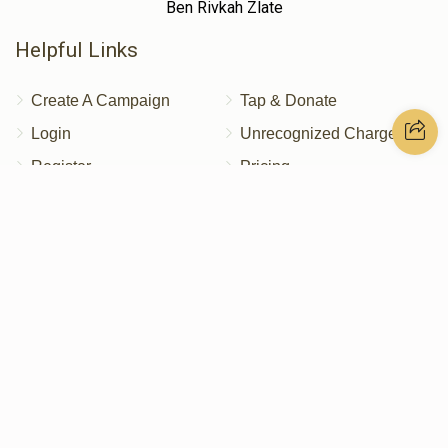
Ben Rivkah Zlate
Helpful Links
Create A Campaign
Tap & Donate
Login
Unrecognized Charge
Register
Pricing
Terms & Conditions
Contact Us
Contact Us
172 Blauvelt Rd, Monsey, NY
(212) 239-8923
info@abcharity.org