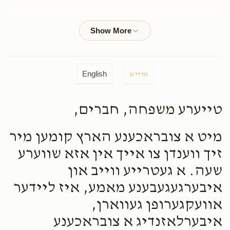
Yacov Fogel
Chaim Yankel Lebowitz, Kalmy Lebowitz
$25.00
2 months ago
Leiby Weiss
Kalmy Lebowitz
English
אידיש
$50.00
2 months ago
טייערע משפחה, חברים,
Yossi Hoffman / Tile Fix
Chaim Yankel Lebowitz,
Kalmy Lebowitz
מיט א צובראכענע הארץ קומען מיר
$18.00
2 months ago
זיך ווענדן צו אייך אין אזא שווערע
שעה. א געטרייע ווייב און
שלמה לעבאוויטש
Kalmy Lebowitz
איבערגעגעבענע מאמע, איז ליידער
$50.00
2 months ago
אוועקגערופן געווארן,
איבערלאזנדיג א צובראכענע