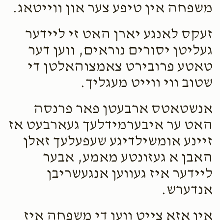
משפחה אין טיפע צער און ווייטאג.
זעקס לאנגע יארן האט זי ליידער
געליטן יסורים נוראים, ווען דער
טאטע פרובירט צאמצוהאלטן די
שטוב ווי ווייט מעגליך.
אנשטאטס ארבעטן פאר פרנסה
האט ער איבערמידלעך געארבעט אז
זיינע אומשילדיגע שעפעלעך זאלן
האבן א געזונטע מאמע, אבער
ליידער איז געווען אנגעשריבן
אנדערש.
אין אזא צייט ווען די משפחה איז