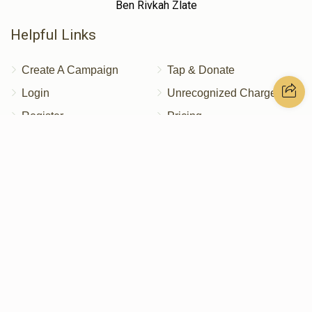
Ben Rivkah Zlate
Helpful Links
Create A Campaign
Tap & Donate
Login
Unrecognized Charge
Register
Pricing
Terms & Conditions
Contact Us
Contact Us
172 Blauvelt Rd, Monsey, NY
(212) 239-8923
info@abcharity.org