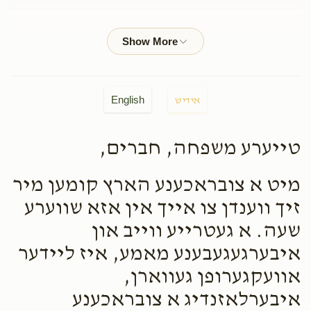
Anonymous
Volvy Noyowits
$50.00
2 months ago
Yides Roth
Volvy Noyowits
English
אידיש
$50.00
2 months ago
טייערע משפחה, חברים,
Yanky & Shifra Weinberger
Volvy Noyowits
$50.00
2 months ago
מיט א צובראכענע הארץ קומען מיר
זיך ווענדן צו אייך אין אזא שווערע
Anonymous
שעה. א געטרייע ווייב און
Volvy Noyowits
$100.00
2 months ago
איבערגעגעבענע מאמע, איז ליידער
אוועקגערופן געווארן,
איבערלאזנדיג א צובראכענע