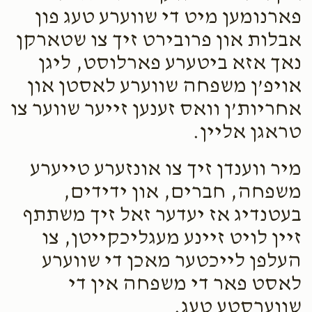
פארנומען מיט די שווערע טעג פון
אבלות און פרובירט זיך צו שטארקן
נאך אזא ביטערע פארלוסט, ליגן
אויפ’ן משפחה שווערע לאסטן און
אחריות’ן וואס זענען זייער שווער צו
טראגן אליין.
מיר ווענדן זיך צו אונזערע טייערע
משפחה, חברים, און ידידים,
בעטנדיג אז יעדער זאל זיך משתתף
זיין לויט זיינע מעגליכקייטן, צו
העלפן לייכטער מאכן די שווערע
לאסט פאר די משפחה אין די
שווערסטע טעג.