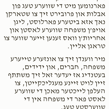
פארנומען מיט די שווערע טעג פון
אבלות און פרובירט זיך צו שטארקן
נאך אזא ביטערע פארלוסט, ליגן
אויפ’ן משפחה שווערע לאסטן און
אחריות’ן וואס זענען זייער שווער צו
טראגן אליין.
מיר ווענדן זיך צו אונזערע טייערע
משפחה, חברים, און ידידים,
בעטנדיג אז יעדער זאל זיך משתתף
זיין לויט זיינע מעגליכקייטן, צו
העלפן לייכטער מאכן די שווערע
לאסט פאר די משפחה אין די
שווערסטע טעג.