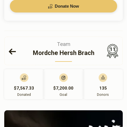
Donate Now
Team
11
Mordche Hersh Brach
$7,567.33
$7,200.00
135
Donated
Goal
Donors