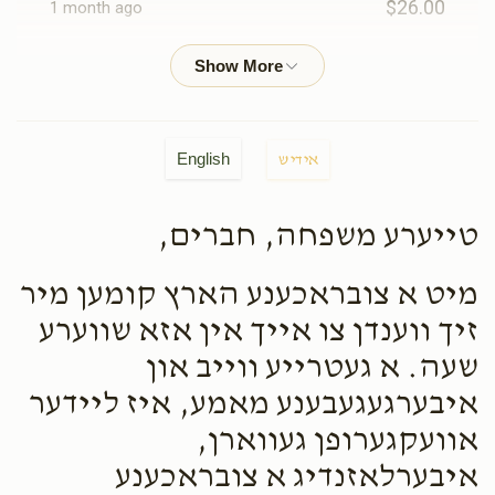
$26.00
1 month ago
Anonymous
Mordche Hersh Brach
$100.00
1 month ago
English
אידיש
Chany Brach
Mordche Hersh Brach
$100.00
1 month ago
טייערע משפחה, חברים,
Anonymous
מיט א צובראכענע הארץ קומען מיר
Mordche Hersh Brach
$200.00
2 months ago
זיך ווענדן צו אייך אין אזא שווערע
שעה. א געטרייע ווייב און
Yanky Leizer
Mordche Hersh Brach
איבערגעגעבענע מאמע, איז ליידער
$5.00
2 months ago
אוועקגערופן געווארן,
איבערלאזנדיג א צובראכענע