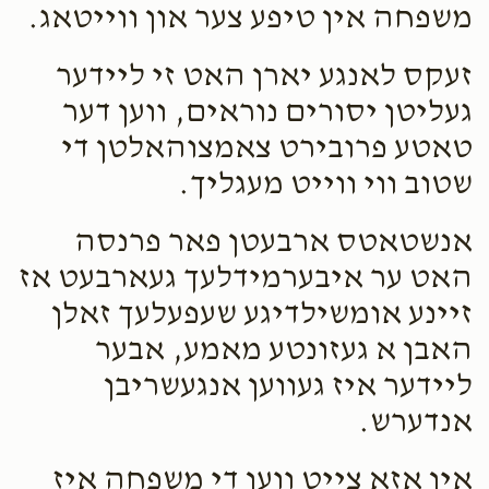
משפחה אין טיפע צער און ווייטאג.
זעקס לאנגע יארן האט זי ליידער
געליטן יסורים נוראים, ווען דער
טאטע פרובירט צאמצוהאלטן די
שטוב ווי ווייט מעגליך.
אנשטאטס ארבעטן פאר פרנסה
האט ער איבערמידלעך געארבעט אז
זיינע אומשילדיגע שעפעלעך זאלן
האבן א געזונטע מאמע, אבער
ליידער איז געווען אנגעשריבן
אנדערש.
אין אזא צייט ווען די משפחה איז