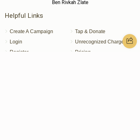
Ben Rivkah Zlate
Helpful Links
Create A Campaign
Tap & Donate
Login
Unrecognized Charge
Register
Pricing
Terms & Conditions
Contact Us
Contact Us
172 Blauvelt Rd, Monsey, NY
(212) 239-8923
info@abcharity.org