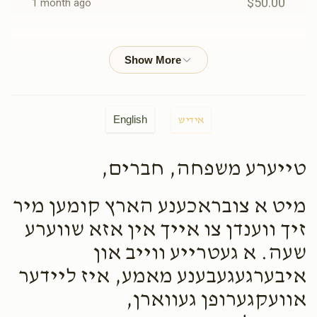
$50.00
1 month ago
Hershel Stienmits
Moishy & Malky Ginsberg
$50.00
1 month ago
איטשע מאיר
Moishy & Malky Ginsberg
English
אידיש
$75.00
1 month ago
72 פאר'ן שם ע"ב, 3 דאלער פאר א ביסטריצער אייניקל וואס
טייערע משפחה, חברים,
גייט צום כותל...
מיט א צובראכענע הארץ קומען מיר
Yitzy Reichman
Moishy & Malky Ginsberg
זיך ווענדן צו אייך אין אזא שווערע
$18.00
1 month ago
שעה. א געטרייע ווייב און
איבערגעגעבענע מאמע, איז ליידער
נחמן פרוכטער
Moishy & Malky Ginsberg
אוועקגערופן געווארן,
$100.00
1 month ago