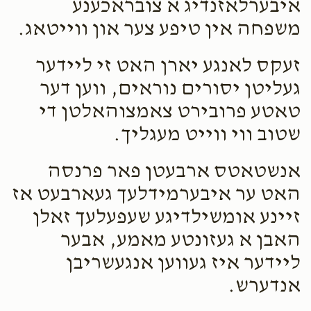
איבערלאזנדיג א צובראכענע
משפחה אין טיפע צער און ווייטאג.
זעקס לאנגע יארן האט זי ליידער
געליטן יסורים נוראים, ווען דער
טאטע פרובירט צאמצוהאלטן די
שטוב ווי ווייט מעגליך.
אנשטאטס ארבעטן פאר פרנסה
האט ער איבערמידלעך געארבעט אז
זיינע אומשילדיגע שעפעלעך זאלן
האבן א געזונטע מאמע, אבער
ליידער איז געווען אנגעשריבן
אנדערש.