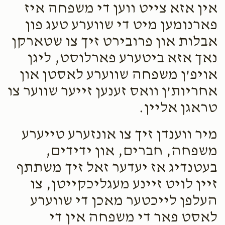
אין אזא צייט ווען די משפחה איז
פארנומען מיט די שווערע טעג פון
אבלות און פרובירט זיך צו שטארקן
נאך אזא ביטערע פארלוסט, ליגן
אויפ’ן משפחה שווערע לאסטן און
אחריות’ן וואס זענען זייער שווער צו
טראגן אליין.
מיר ווענדן זיך צו אונזערע טייערע
משפחה, חברים, און ידידים,
בעטנדיג אז יעדער זאל זיך משתתף
זיין לויט זיינע מעגליכקייטן, צו
העלפן לייכטער מאכן די שווערע
לאסט פאר די משפחה אין די