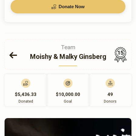
Donate Now
Team
15
Moishy & Malky Ginsberg
$5,436.33
$10,000.00
49
Donated
Goal
Donors