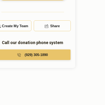
Create My Team
Share
Call our donation phone system
(929) 305-1890