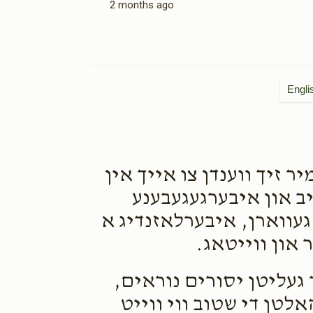
2 months ago
Engli
 זיך ווענדן צו אייך אין
יב און איבערגעגעבענע
געווארן, איבערלאזנדיג א
און ווייטאג.
 געליטן יסורים נוראים,
לטן די שטוב ווי ווייט