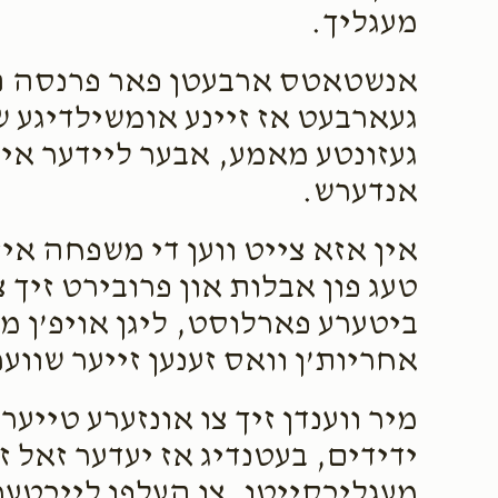
מעגליך.
אנשטאטס ארבעטן פאר פרנסה ה
געארבעט אז זיינע אומשילדיגע 
געזונטע מאמע, אבער ליידער איז 
אנדערש.
אין אזא צייט ווען די משפחה איז
טעג פון אבלות און פרובירט זיך 
ביטערע פארלוסט, ליגן אויפ’ן 
אחריות’ן וואס זענען זייער שווער
מיר ווענדן זיך צו אונזערע טייע
ידידים, בעטנדיג אז יעדער זאל זי
מעגליכקייטן, צו העלפן לייכטער