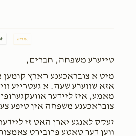
sh
אידיש
טייערע משפחה, חברים,
מיט א צובראכענע הארץ קומען מיר
אזא שווערע שעה. א געטרייע ווי
מאמע, איז ליידער אוועקגערופן 
צובראכענע משפחה אין טיפע צער 
זעקס לאנגע יארן האט זי ליידער
ווען דער טאטע פרובירט צאמצוהא