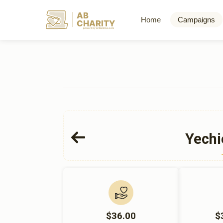
AB
Home
Campaigns
CHARITY
powerd by ahblicklive.com
Yechi
$36.00
$