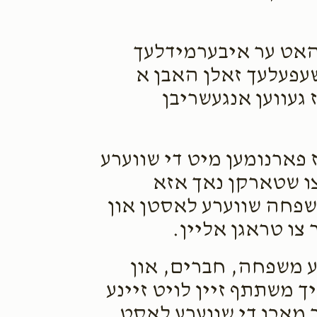
אט ער איבערמידלעך
שעפעלעך זאלן האבן א
געווען אנגעשריבן
 פארנומען מיט די שווערע
צו שטארקן נאך אזא
משפחה שווערע לאסטן און
 צו טראגן אליין.
רע משפחה, חברים, און
ך משתתף זיין לויט זיינע
 מאכן די שווערע לאסט