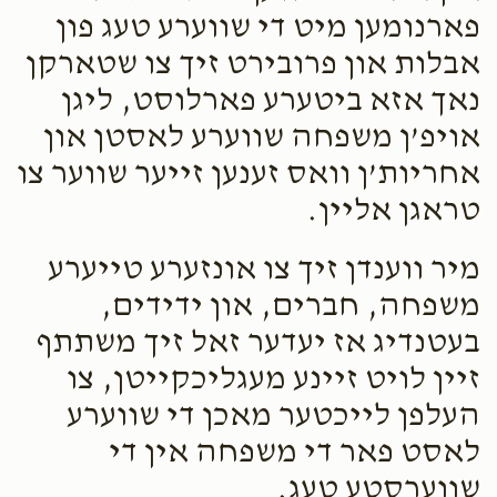
פארנומען מיט די שווערע טעג פון
אבלות און פרובירט זיך צו שטארקן
נאך אזא ביטערע פארלוסט, ליגן
אויפ’ן משפחה שווערע לאסטן און
אחריות’ן וואס זענען זייער שווער צו
טראגן אליין.
מיר ווענדן זיך צו אונזערע טייערע
משפחה, חברים, און ידידים,
בעטנדיג אז יעדער זאל זיך משתתף
זיין לויט זיינע מעגליכקייטן, צו
העלפן לייכטער מאכן די שווערע
לאסט פאר די משפחה אין די
שווערסטע טעג.