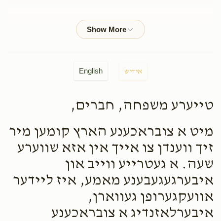
Shia Gold
Yoel Silberstein
$100.00
2 months ago
Nathan Hershkowitz
Yoel Silberstein
English
אידיש
$100.00
2 months ago
לכבוד המגיד שיעור הרב ר׳ יואל שליט״א
טייערע משפחה, חברים,
Ozer Fried
מיט א צובראכענע הארץ קומען מיר
Yoel Silberstein
$25.00
2 months ago
זיך ווענדן צו אייך אין אזא שווערע
You are the best
שעה. א געטרייע ווייב און
איבערגעגעבענע מאמע, איז ליידער
Shragy Schnitzler
Yoel Silberstein
אוועקגערופן געווארן,
$36.00
2 months ago
איבערלאזנדיג א צובראכענע