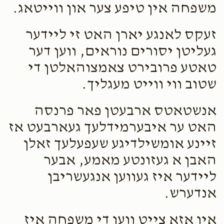
משפחה אין טיפע צער און ווייטאג.
זעקס לאנגע יארן האט זי ליידער
געליטן יסורים נוראים, ווען דער
טאטע פרובירט צאמצוהאלטן די
שטוב ווי ווייט מעגליך.
אנשטאטס ארבעטן פאר פרנסה
האט ער איבערמידלעך געארבעט אז
זיינע אומשילדיגע שעפעלעך זאלן
האבן א געזונטע מאמע, אבער
ליידער איז געווען אנגעשריבן
אנדערש.
אין אזא צייט ווען די משפחה איז