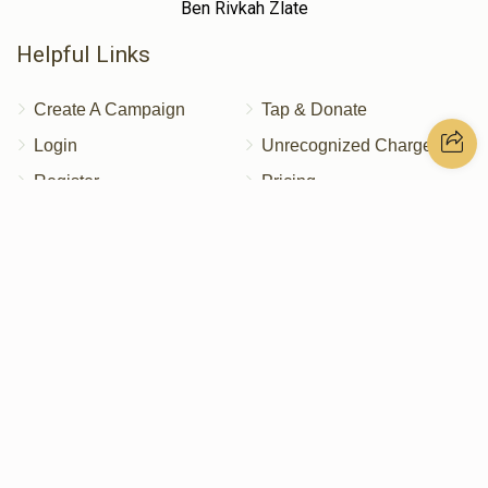
Ben Rivkah Zlate
Helpful Links
Create A Campaign
Tap & Donate
Login
Unrecognized Charge
Register
Pricing
Terms & Conditions
Contact Us
Contact Us
172 Blauvelt Rd, Monsey, NY
(212) 239-8923
info@abcharity.org