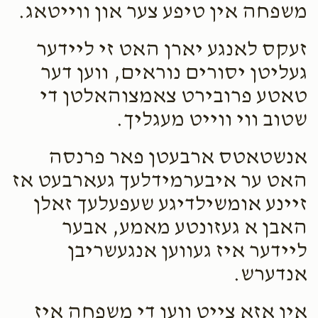
משפחה אין טיפע צער און ווייטאג.
זעקס לאנגע יארן האט זי ליידער
געליטן יסורים נוראים, ווען דער
טאטע פרובירט צאמצוהאלטן די
שטוב ווי ווייט מעגליך.
אנשטאטס ארבעטן פאר פרנסה
האט ער איבערמידלעך געארבעט אז
זיינע אומשילדיגע שעפעלעך זאלן
האבן א געזונטע מאמע, אבער
ליידער איז געווען אנגעשריבן
אנדערש.
אין אזא צייט ווען די משפחה איז