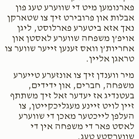
פארנומען מיט די שווערע טעג פון
אבלות און פרובירט זיך צו שטארקן
נאך אזא ביטערע פארלוסט, ליגן
אויפ’ן משפחה שווערע לאסטן און
אחריות’ן וואס זענען זייער שווער צו
טראגן אליין.
מיר ווענדן זיך צו אונזערע טייערע
משפחה, חברים, און ידידים,
בעטנדיג אז יעדער זאל זיך משתתף
זיין לויט זיינע מעגליכקייטן, צו
העלפן לייכטער מאכן די שווערע
לאסט פאר די משפחה אין די
שווערסטע טעג.