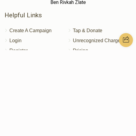
Ben Rivkah Zlate
Helpful Links
Create A Campaign
Tap & Donate
Login
Unrecognized Charge
Register
Pricing
Terms & Conditions
Contact Us
Contact Us
172 Blauvelt Rd, Monsey, NY
(212) 239-8923
info@abcharity.org