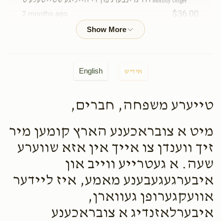
דוד גרינבערג פון די הייליגע שטייטעלע ס
Moishy Unger
$36.00
2 months ago
Avi Spitzer
Moishy Unger
$54.00
2 months ago
English
אידיש
❤️❤️❤️
טייערע משפחה, חברים,
Shloimy Unger
Moishy Unger
$5.00
2 months ago
מיט א צובראכענע הארץ קומען מיר
מושי,די האסט דאך די קאנטעקס! לאמיר זעהן...
זיך ווענדן צו אייך אין אזא שווערע
שעה. א געטרייע ווייב און
איבערגעגעבענע מאמע, איז ליידער
אוועקגערופן געווארן,
איבערלאזנדיג א צובראכענע