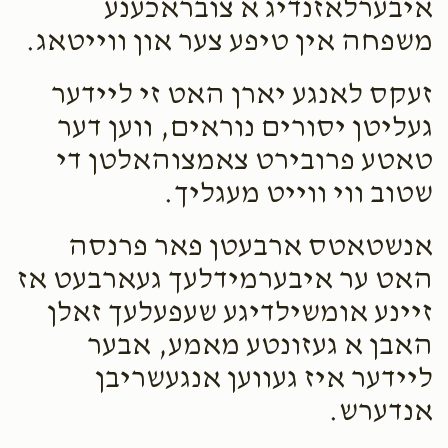
איבערלאזנדיג א צובראכענע
$5.00
2 months ago
משפחה אין טיפע צער און ווייטאג.
מיט גרויס הכרת הטוב פאר אלעם וואס איר טוט
זעקס לאנגע יארן האט זי ליידער
געליטן יסורים נוראים, ווען דער
טאטע פרובירט צאמצוהאלטן די
שטוב ווי ווייט מעגליך.
אנשטאטס ארבעטן פאר פרנסה
האט ער איבערמידלעך געארבעט אז
זיינע אומשילדיגע שעפעלעך זאלן
האבן א געזונטע מאמע, אבער
ליידער איז געווען אנגעשריבן
אנדערש.