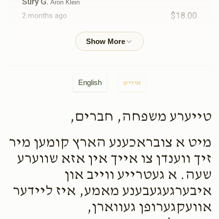
Sury G.
Aron Klein
$18.00
2 months ago
M. Brach
Aron Klein
$18.00
2 months ago
English
אידיש
Anonymous
Shmili Lichtenstein, Moishe Arie
Hershkowitz, Moishy Farkas, Mendy Klein, Shimon Yoel
Weber, Mordche Hersh Brach, Shloimy Weiss, Moishy &
טייערע משפחה, חברים,
Malky Ginsberg , Mendy Silberstein, Aron Klein
$180.00
2 months ago
מיט א צובראכענע הארץ קומען מיר
זיך ווענדן צו אייך אין אזא שווערע
Pinches Roth
Aron Klein
שעה. א געטרייע ווייב און
$100.00
2 months ago
איבערגעגעבענע מאמע, איז ליידער
אוועקגערופן געווארן,
מענדי בראך
Aron Klein