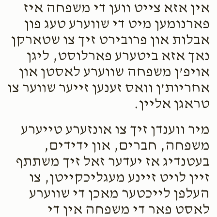
אין אזא צייט ווען די משפחה איז
פארנומען מיט די שווערע טעג פון
אבלות און פרובירט זיך צו שטארקן
נאך אזא ביטערע פארלוסט, ליגן
אויפ’ן משפחה שווערע לאסטן און
אחריות’ן וואס זענען זייער שווער צו
טראגן אליין.
מיר ווענדן זיך צו אונזערע טייערע
משפחה, חברים, און ידידים,
בעטנדיג אז יעדער זאל זיך משתתף
זיין לויט זיינע מעגליכקייטן, צו
העלפן לייכטער מאכן די שווערע
לאסט פאר די משפחה אין די