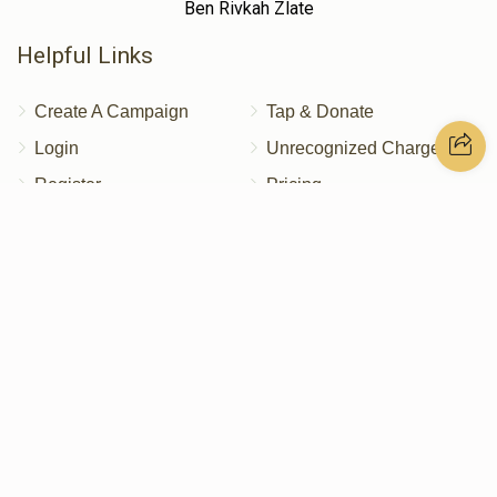
Ben Rivkah Zlate
Helpful Links
Create A Campaign
Tap & Donate
Login
Unrecognized Charge
Register
Pricing
Terms & Conditions
Contact Us
Contact Us
172 Blauvelt Rd, Monsey, NY
(212) 239-8923
info@abcharity.org