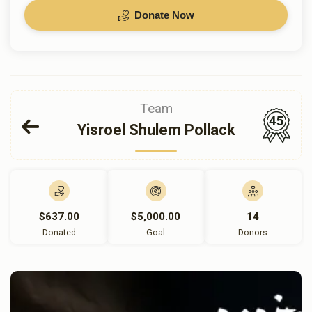
Donate Now
Team
45
Yisroel Shulem Pollack
$637.00
$5,000.00
14
Donated
Goal
Donors