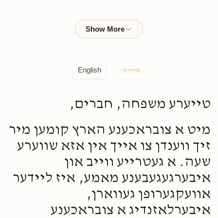
Yanky Friedman
Yisroel Shulem Pollack
$25.00
1 month ago
Thank you for alloways calling me back ❤️
English
אידיש
Yanky Friedman
Yisroel Shulem Pollack
$50.00
1 month ago
טייערע משפחה, חברים,
Call me 🤙
מיט א צובראכענע הארץ קומען מיר
Ezriel Berkowitz
Yisroel Shulem Pollack
זיך ווענדן צו אייך אין אזא שווערע
$20.00
1 month ago
שעה. א געטרייע ווייב און
איבערגעגעבענע מאמע, איז ליידער
Eli Heimlich
Yisroel Shulem Pollack
אוועקגערופן געווארן,
$18.00
2 months ago
איבערלאזנדיג א צובראכענע