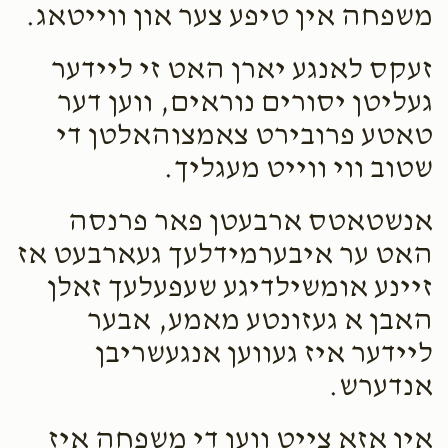
משפחה אין טיפע צער און ווייטאג.
זעקס לאנגע יארן האט זי ליידער
געליטן יסורים נוראים, ווען דער
טאטע פרובירט צאמצוהאלטן די
שטוב ווי ווייט מעגליך.
אנשטאטס ארבעטן פאר פרנסה
האט ער איבערמידלעך געארבעט אז
זיינע אומשילדיגע שעפעלעך זאלן
האבן א געזונטע מאמע, אבער
ליידער איז געווען אנגעשריבן
אנדערש.
אין אזא צייט ווען די משפחה איז