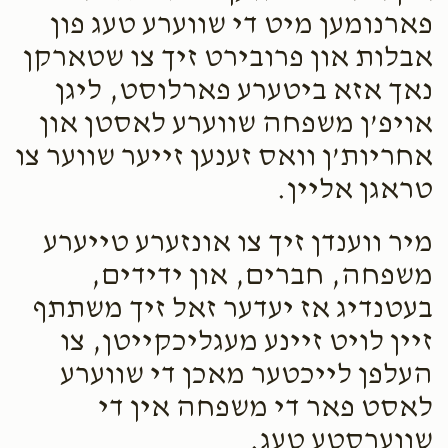
פארנומען מיט די שווערע טעג פון
אבלות און פרובירט זיך צו שטארקן
נאך אזא ביטערע פארלוסט, ליגן
אויפ’ן משפחה שווערע לאסטן און
אחריות’ן וואס זענען זייער שווער צו
טראגן אליין.
מיר ווענדן זיך צו אונזערע טייערע
משפחה, חברים, און ידידים,
בעטנדיג אז יעדער זאל זיך משתתף
זיין לויט זיינע מעגליכקייטן, צו
העלפן לייכטער מאכן די שווערע
לאסט פאר די משפחה אין די
שווערסטע טעג.