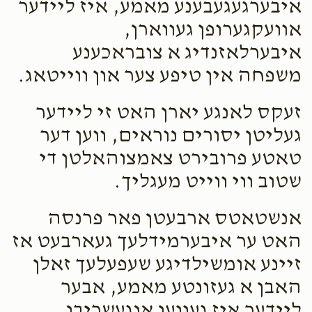
איבערגעגעבענע מאמע, איז ליידער
אוועקגערופן געווארן,
איבערלאזנדיג א צובראכענע
משפחה אין טיפע צער און ווייטאג.
זעקס לאנגע יארן האט זי ליידער
געליטן יסורים נוראים, ווען דער
טאטע פרובירט צאמצוהאלטן די
שטוב ווי ווייט מעגליך.
אנשטאטס ארבעטן פאר פרנסה
האט ער איבערמידלעך געארבעט אז
זיינע אומשילדיגע שעפעלעך זאלן
האבן א געזונטע מאמע, אבער
ליידער איז געווען אנגעשריבן