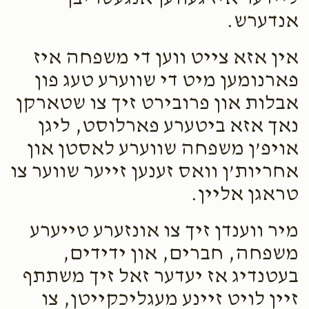
אנדערש.
אין אזא צייט ווען די משפחה איז
פארנומען מיט די שווערע טעג פון
אבלות און פרובירט זיך צו שטארקן
נאך אזא ביטערע פארלוסט, ליגן
אויפ’ן משפחה שווערע לאסטן און
אחריות’ן וואס זענען זייער שווער צו
טראגן אליין.
מיר ווענדן זיך צו אונזערע טייערע
משפחה, חברים, און ידידים,
בעטנדיג אז יעדער זאל זיך משתתף
זיין לויט זיינע מעגליכקייטן, צו