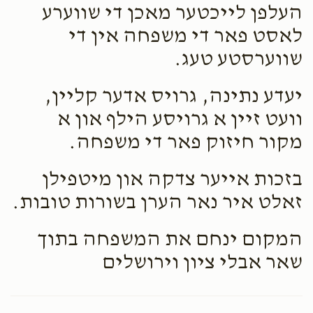
העלפן לייכטער מאכן די שווערע
לאסט פאר די משפחה אין די
שווערסטע טעג.
יעדע נתינה, גרויס אדער קליין,
וועט זיין א גרויסע הילף און א
מקור חיזוק פאר די משפחה.
בזכות אייער צדקה און מיטפילן
זאלט איר נאר הערן בשורות טובות.
המקום ינחם את המשפחה בתוך
שאר אבלי ציון וירושלים