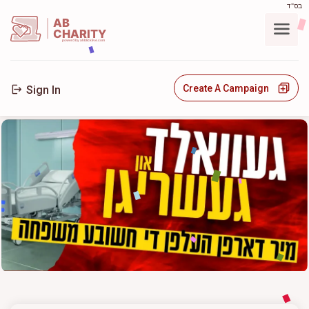
בס"ד
AB
CHARITY
powerd by ahblicklive.com
Create A Campaign
Sign In