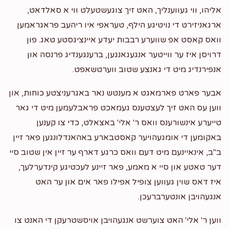
אליהו, ווי געווענליך, האט זיך צוגעשטעלט ווי א סאלדאט,
ארגאניזירט די נויטיגע הילף, טעראפי איו ריהעב פראגראמען
וואס קאסט אפ שווערע רבבות יעדע איינציגסטע טאג. פון
דרויסן איז ער ווייטער אנגעגאנגען, ברענגענדיג פרנסה און
אנפירנדיג מיט די גאנצע שטוב ווערטשאפט.
אבער פארט פארמאגט א מענטש נאר באגרעניצטע כוחות, און
ווען עס האט זיך לעצטענס געמאכט פראבלעמען מיט די גאר
טייערע אינשורענס וואס ר' אלי' באצאלט, כדי צו קענען
באקומען די אומגעהויער קאסטבארע באהאנדלונגען פאר זיין
ב"ב, אינאיינעם מיט דעם וואס כרגע דארף ער זיין אין שטוב סיי
דער טאטע און סיי א מאמע, פאר זיינע לעכטיגע קינדערלעך,
איז דאס שוין געווען צופיל אפילו פאר אים און ער האט
אנגעהויבן אונטערברעכן.
ווען ר' אלי' האט צוערשט אנגעהויבן אויסשטרעקן די האנט צו