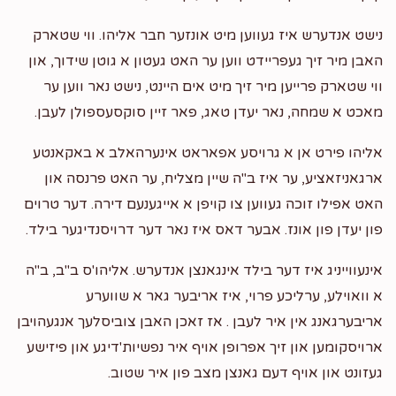
נישט אנדערש איז געווען מיט אונזער חבר אליהו. ווי שטארק
האבן מיר זיך געפריידט ווען ער האט געטון א גוטן שידוך, און
ווי שטארק פרייען מיר זיך מיט אים היינט, נישט נאר ווען ער
מאכט א שמחה, נאר יעדן טאג, פאר זיין סוקסעספולן לעבן.
אליהו פירט אן א גרויסע אפאראט אינערהאלב א באקאנטע
ארגאניזאציע, ער איז ב"ה שיין מצליח, ער האט פרנסה און
האט אפילו זוכה געווען צו קויפן א אייגענעם דירה. דער טרוים
פון יעדן פון אונז. אבער דאס איז נאר דער דרויסנדיגער בילד.
אינעווייניג איז דער בילד אינגאנצן אנדערש. אליהו'ס ב"ב, ב"ה
א וואוילע, ערליכע פרוי, איז אריבער גאר א שווערע
אריבערגאנג אין איר לעבן . אז זאכן האבן צוביסלעך אנגעהויבן
ארויסקומען און זיך אפרופן אויף איר נפשיות'דיגע און פיזישע
געזונט און אויף דעם גאנצן מצב פון איר שטוב.