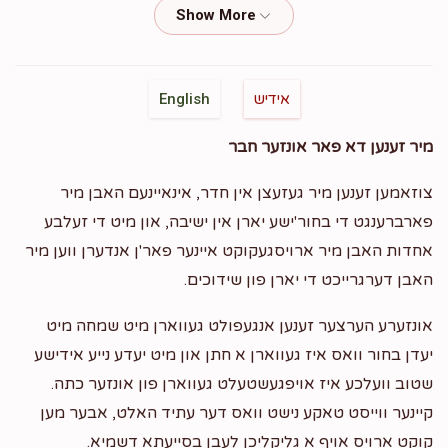
Phone Donation
Usher Enzil Nieman
$50.00
2 years ago
יושע קריינדלער
יושע קריינדלער
אידיש
English
$580.00
2 years ago
מיר זענען דא פאר אונזער חבר
Anonymous
אלימלך ציג
צוזאמען זענען מיר געזעצן אין חדר, אינאיינעם האבן מיר
$60.00
2 years ago
פארברענגט די בחור'ישע יארן אין ישיבה, און מיט די זעלבע
אחדות האבן מיר ארויסגעקוקט איינער פאר'ן אנדערן ווען מיר
האבן דערגרייכט די יארן פון שידוכים.
ר שמואל מנחם ציג
אלימלך ציג
$500.00
2 years ago
אונזערע הערצער זענען אנגעפולט געווארן מיט שמחה מיט
ראטעווען א שטוב
יעדן בחור וואס איז געווארן א חתן און מיט יעדע נייע אידישע
שטוב וועלכע איז אויפגעשטעלט געווארן פון אונזער כתה.
קיינער ווייסט טאקע נישט וואס דער עתיד האלט, אבער מען
קוקט ארויס אויף א גליקליכן לעבן בסייעתא דשמיא.