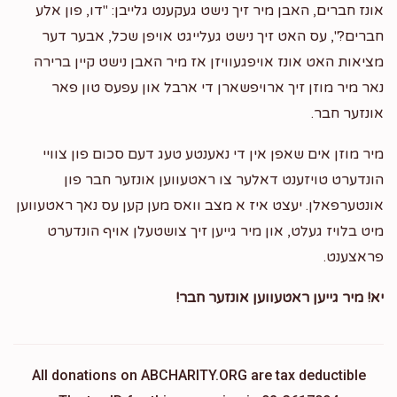
אונז חברים, האבן מיר זיך נישט געקענט גלייבן: "דו, פון אלע
חברים?", עס האט זיך נישט געלייגט אויפן שכל, אבער דער
מציאות האט אונז אויפגעוויזן אז מיר האבן נישט קיין ברירה
נאר מיר מוזן זיך ארויפשארן די ארבל און עפעס טון פאר
אונזער חבר.
מיר מוזן אים שאפן אין די נאענטע טעג דעם סכום פון צוויי
הונדערט טויזענט דאלער צו ראטעווען אונזער חבר פון
אונטערפאלן. יעצט איז א מצב וואס מען קען עס נאך ראטעווען
מיט בלויז געלט, און מיר גייען זיך צושטעלן אויף הונדערט
פראצענט.
יא! מיר גייען ראטעווען אונזער חבר!
All donations on ABCHARITY.ORG are tax deductible