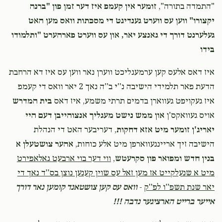
"התמדה בתורה",
זומער אין קעמפ איז דער זמן פון "ברנה
יקצורו" ווען עס ווערט גענדיגט די מסכתות וואס מען האט
געלערנט דורך די גאנצע יאר, און עס ווערט פארהערט "ותלמודו
בידו
איז דאס אלעס קען ערמעגליכט ווערן נאר ווען עס איז דא הרחבת
הדעת פאר תלמידי הישיבה נ''י ב''ה נאך 2 יאר וואס די קעמפ
איז געקויפט געווארן בדמים תרתי משמע, איז דאס
בית המדרש
אויס געוואקס'ן
און ממש נישט מעגליך אנצוהייבן דעם היי
יאריג'ן זומער מיט אזא דחקות
, דעריבער האט די הנהלת
הישיבה זיך אריינגעווארפן מיט אלע כוחות,
אהער צושטעלן א
בנין חדש ומפואר פון סקרעטש
,
ווי דער בוי ארבעט גאלאפירט
מיט א שנעלקייט אז מען זאל עס שוין קענען נוצן בס''ד נאך די
יאר שנת תשפ''ו לפ''ק
-
וואס עס קען צושטאנד קומען נאר דורך
אייער ברייט הארציגער נדבה !!!