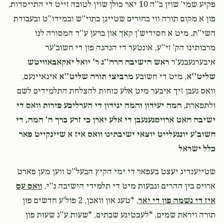
משה ארי' הורוויץ
פקיע שמי' שוין ב''ה 10 יאר כולן שוין לטובה זייט די התייסדות,
$50.00
1 month ago
פון א מקום תורה ווי בחורים שטייגן בתוי''ש ובמידו''ט ובעבודת
השי''ת, מיט א חסידיש'ן קאך און ברען ע''ד המסורה לנו
מרבותינו הק' זי''ע, אונטער די הנהגה פון די חשוב'ער
משה ארי' הורוויץ
$10.00
1 month ago
איבערגעבנע'ר
ראש הישיבה הרה''ג ר' יואל יאקאבאוויטש
שליט''א
, מיט די חשובע
מרביצי תורה שליט''א
אינאיינעם,
וואס געבן זיך איבער מיט אלע כוחות להצלחת התלמידים לשם
ולתפארת,
המה יעידון והמה יגידון די הערליכע פירות וואס די
ישיבה האט ארויסגעגעבן די אלע יארן כי זרע ברך ה' המה, די
חשוב'ע יונגעלייט יוצאי ישיבתינו וואס איז א שיינקייט פאר
כלל ישראל
‎‎שטייענדיג יעצט בעפאר די ימי הקיץ הבעל''ט ווען מען פארט
ארויס בין ההרים וגבעות מיט די תלמידי הישיבה נ''י,
וואס עס
איז די נשמה פון די יאר
, *טעג און וואכן, 2 פול'ע חדשים פון
תורה ויראת שמים, *לעכטיגע שבתים, *שעות ע''ג שעות פון