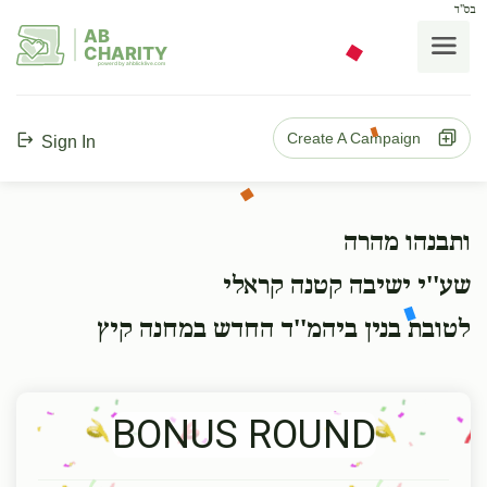
בס"ד
AB
CHARITY
powerd by ahblicklive.com
Create A Campaign
Sign In
ותבנהו מהרה
שע''י ישיבה קטנה קראלי
לטובת בנין ביהמ''ד החדש במחנה קיץ
BONUS ROUND