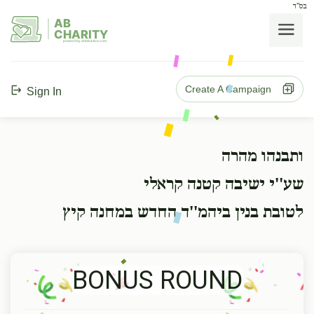
בס"ד
AB
CHARITY
powerd by ahblicklive.com
Create A Campaign
Sign In
ותבנהו מהרה
שע''י ישיבה קטנה קראלי
לטובת בנין ביהמ''ד החדש במחנה קיץ
BONUS ROUND