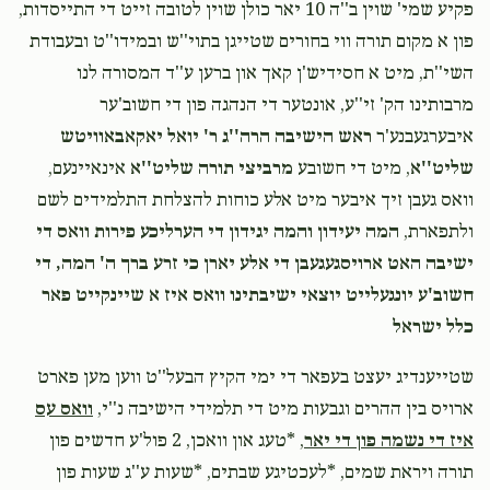
פקיע שמי' שוין ב''ה 10 יאר כולן שוין לטובה זייט די התייסדות,
פון א מקום תורה ווי בחורים שטייגן בתוי''ש ובמידו''ט ובעבודת
Mordechai Lebovits
משה לעבאוויטש
השי''ת, מיט א חסידיש'ן קאך און ברען ע''ד המסורה לנו
$20.00
1 month ago
מרבותינו הק' זי''ע, אונטער די הנהגה פון די חשוב'ער
איבערגעבנע'ר
ראש הישיבה הרה''ג ר' יואל יאקאבאוויטש
Jacob Luria
משה לעבאוויטש
שליט''א
, מיט די חשובע
מרביצי תורה שליט''א
אינאיינעם,
$100.00
1 month ago
וואס געבן זיך איבער מיט אלע כוחות להצלחת התלמידים לשם
ולתפארת,
המה יעידון והמה יגידון די הערליכע פירות וואס די
ישיבה האט ארויסגעגעבן די אלע יארן כי זרע ברך ה' המה, די
חשוב'ע יונגעלייט יוצאי ישיבתינו וואס איז א שיינקייט פאר
כלל ישראל
‎‎שטייענדיג יעצט בעפאר די ימי הקיץ הבעל''ט ווען מען פארט
ארויס בין ההרים וגבעות מיט די תלמידי הישיבה נ''י,
וואס עס
איז די נשמה פון די יאר
, *טעג און וואכן, 2 פול'ע חדשים פון
תורה ויראת שמים, *לעכטיגע שבתים, *שעות ע''ג שעות פון