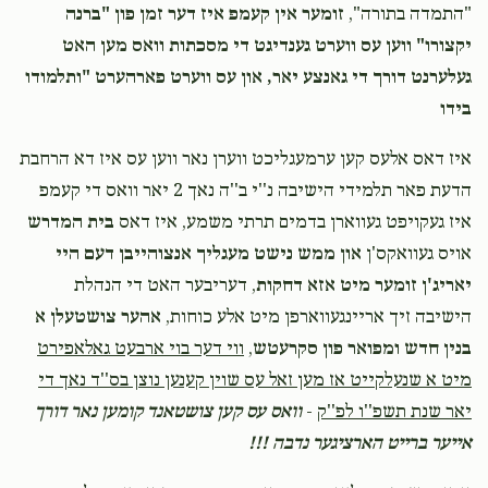
"התמדה בתורה",
זומער אין קעמפ איז דער זמן פון "ברנה
יקצורו" ווען עס ווערט גענדיגט די מסכתות וואס מען האט
געלערנט דורך די גאנצע יאר, און עס ווערט פארהערט "ותלמודו
בידו
איז דאס אלעס קען ערמעגליכט ווערן נאר ווען עס איז דא הרחבת
הדעת פאר תלמידי הישיבה נ''י ב''ה נאך 2 יאר וואס די קעמפ
איז געקויפט געווארן בדמים תרתי משמע, איז דאס
בית המדרש
אויס געוואקס'ן
און ממש נישט מעגליך אנצוהייבן דעם היי
יאריג'ן זומער מיט אזא דחקות
, דעריבער האט די הנהלת
הישיבה זיך אריינגעווארפן מיט אלע כוחות,
אהער צושטעלן א
בנין חדש ומפואר פון סקרעטש
,
ווי דער בוי ארבעט גאלאפירט
מיט א שנעלקייט אז מען זאל עס שוין קענען נוצן בס''ד נאך די
יאר שנת תשפ''ו לפ''ק
-
וואס עס קען צושטאנד קומען נאר דורך
אייער ברייט הארציגער נדבה !!!