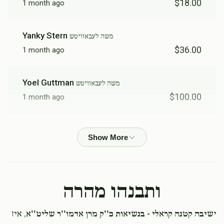
$18.00
1 month ago
Yanky Stern
משה לעבאוויטש
$36.00
1 month ago
Yoel Guttman
משה לעבאוויטש
$100.00
1 month ago
יוסף האכמאן
משה לעבאוויטש
$50.00
1 month ago
כמותך ירבו בישראל
ותבנהו מהרה
Nussy Vitriol
משה לעבאוויטש
$75.00
1 month ago
י
שיבה קטנה קראלי - בנשיאות כ''ק מרן אדמו''ר שליט''א
, איז
Keep it up moshe