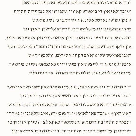
דורך א גרופע געהויבענע בחורים וועלכע האבן זיך געטראפן
ישיבה׳לאז אין די ביטערע קאוויד טעג ווען אלע מוסדות התורה
זענען געווען פארשלאסן, און זיי האבן נישט געוואלט
פארנאכלעסיגן זייערע לימודים. זייערע עלטערן האבן זיך
צוגעשטעלט צו זייער זייט און האבן אראנזשירט אן אקטיווער ארט,
און געקרוינט דעם חשוב׳ן ראש ישיבה הרה״ג המפו׳ רבי יעקב יוסף
ראבינאוויטש שליט״א רב דקהל חסידים, וועלכער האט
איבערגענומען די לייצעס און מיט גרויס פאכמאנישקייט פירט ער
עס שוין עטליכע יאר, כולם שווים לטובה, עד היום הזה.
די חבורה איז זיך צעוואקסן, און עס זענען צוגעקומען מער און מער
חשוב׳ע תלמידים, ביז מען האט באשלאסן אז מען ברויך זיך
ארגאניזירן ווי א פולשטענדיגער ישיבה אין אלע הינזיכטן. צו מזל
האט דאן א ישיבה פארלאזט זייער געביידע, איבערלאזנדיג פאר די
״תפארת יוסף״ בחורים א פערפעקטער לאקאל צו שטייגן און זיך צו
דערהייבן על במתי התורה והחסידות. די ישיבה איז אויסגערופן