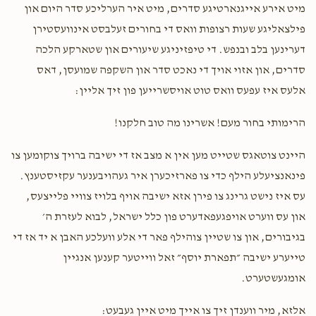
מיט אירע אייגנארטיגע סדרים, מיט איר הערליכע סדר היום און
פילצאליגע שעות רצופות וואס די בחורים זעלבסט אינוועסטירן
דערינען בלב ובנפש. די טיפזיניגע שיעורים און שטארקע הלכה
סדרים, און אזוי אויך די נאכט סדר און השקפה שמועסן, דאס
אלעס איז עפעס וואס טוט אויסשרייען פון זיך אליין:
הרימותי בחור מעם! אשרינו מה טוב חלקנו!
היינט צוטאגס שטייט מען אין א מצב אז די ישיבה ברויך צוקומען צו
פינאנציעלע הילף כדי צו פארזיכערן איר געהויבענער עקזיסטענץ.
עס איז נישט גרינג צו פירן אזא ישיבה אויף בלויז צוויי פלייצעס,
און עס ווערט אויפגעפאדערט פון כלל ישראל, לבוא לעזרת ה׳
בגיבורים, און צו שטיין צוהילף פאר די אלע וועלכע האבן א יד אז די
טייערע ישיבה ״תפארת יוסף״ זאל ווייטער קענען אנגיין
אומגעשטערט.
אלזא, מיר ווענדן זיך צו אייך מיט איין געבעט: