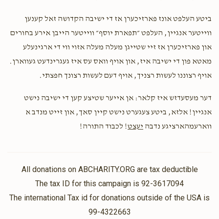
ביטע העלפט אונז פארזיכערן אז די ישיבה הקדושה זאל קענען
ווייטער אנגיין, העלפט ״תפארת יוסף״ ווייטער הייבן אירע בחורים
און פארזיכערן אז זיי שטייגן מעלה מעלה אזוי ווי די ארגינעלע
מאטא פון די ישיבה איז, און אויף וואס עס איז געגרינדעט געווארן.
אויף רצוננו לעשות רצניך, אויף דעם לעשות רצונך חפצתי.
דער מעסעדזש איז קלאר: אן אייער שטיצע קען די ישיבה נישט
אנגיין! אלזא, ביטע צעגערט נישט קיין סאך, און זייט מנדב א
ווארעמהארציגע נדבה
יעצט
! לכבוד התורה!
All donations on ABCHARITY.ORG are tax deductible
The tax ID for this campaign is 92-3617094
The international Tax id for donations outside of the USA is
99-4322663