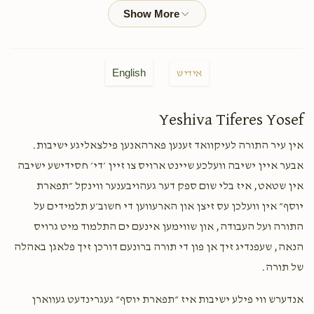
Mordechai Rubin
ר' אהרן מייער ובנו נחמן
$100.00
2 years ago
English
אידיש
Yitzchok Lipa Miller
ר' אהרן מייער ובנו נחמן
Yeshiva Tiferes Yosef
$36.00
2 years ago
אין עיר התורה לעיקוואד זענען פארהאנען פילצאליגע ישיבות.
אבער איין ישיבה וועלכע שיינט ארויס צו זיין ׳די׳ חסידישע ישיבה
Ari Gertzulin
ר' אהרן מייער ובנו נחמן
אין שטאט, איז בלי שום ספק דער געהויבענער ווינקל ״תפארת
$18.00
2 years ago
יוסף״ אין וועלכן עס זיצן און הארעווען די חשוב׳ע תלמידים על
התורה ועל העבודה, און שווימען אינעם ים התלמוד מיט גרויס
Nachman Yisroel Jacobowitz
ר' אהרן מייער ובנו נחמן
הנאה, שעפנדיג זיך אן פון די תורה ברונעם דורכן זיך פלאגן באהלה
$5.00
2 years ago
של תורה.
אנדערש ווי פילע ישיבות איז ״תפארת יוסף״ געגרינדעט געווארן