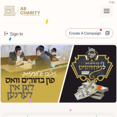
בס"ד
AB
CHARITY
powerd by ahblicklive.com
Create A Campaign
Sign In