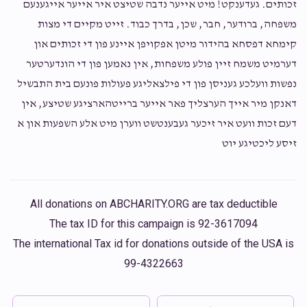
זכותים. געדענקט! מיט אייער נדבה שטיצט איר אייער אייגענעם
משפחה, ברודער, חבר, שכן, בדרך כבוד. זייט מקיים די מצות
Superior Lumber
שלמה יאקאבאוויטש
קימחא דפסחא בהידור מיטן אפקויפן איינע פון די זכותים און
$100.00
2 years ago
דערמיט משמח זיין פולע משפחות, אין נאמען פון די הונדערטער
נפשות וועלכע געניסן פון די פילצאליגע פעולות פונעם בית התבשיל
דאנקן מיר אייך הערצליך פאר אייער ברייטהארציגע שטיצע, אין
דעם זכות וועט איר זיכער געבענטשט ווערן מיט אלע השפעות און א
זיסע ליכטיגע יוט
All donations on ABCHARITY.ORG are tax deductible
The tax ID for this campaign is 92-3617094
The international Tax id for donations outside of the USA is
99-4322663