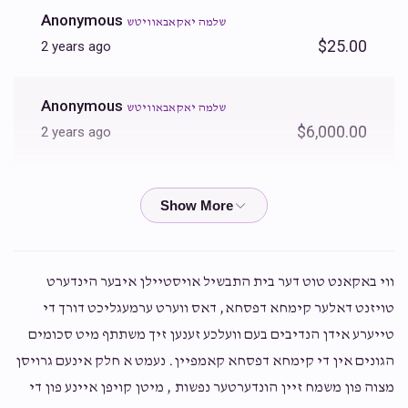
Anonymous
שלמה יאקאבאוויטש
$25.00
2 years ago
Anonymous
שלמה יאקאבאוויטש
$6,000.00
2 years ago
Yitzchok Mann
שלמה יאקאבאוויטש
$36.00
2 years ago
Moishe Teller
שלמה יאקאבאוויטש
ווי באקאנט טוט דער בית התבשיל אויסטיילן איבער הינדערט
$36.00
2 years ago
טויזנט דאלער קימחא דפסחא, דאס ווערט ערמעגליכט דורך די
טייערע אידן הנדיבים בעם וועלכע זענען זיך משתתף מיט סכומים
Gedaly Apple
הגונים אין די קימחא דפסחא קאמפיין. נעמט א חלק אינעם גרויסן
שלמה יאקאבאוויטש
$50.00
2 years ago
מצוה פון משמח זיין הונדערטער נפשות , מיטן קויפן איינע פון די