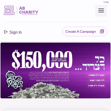
בס"ד
AB
CHARITY
powerd by ahblicklive.com
Create A Campaign
Sign In