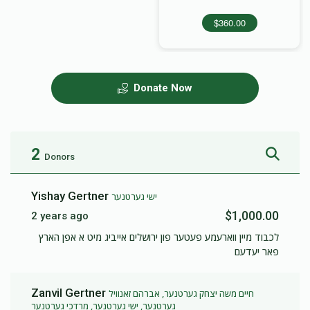
$360.00
Donate Now
2
Donors
Yishay Gertner
ישי גערטנער
$1,000.00
2 years ago
לכבוד מיין ווארעמע פעטער פון ירושלים אייביג מיט א אפן הארץ
פאר יעדעם
Zanvil Gertner
חיים משה יצחק גערטנער, אברהם זאנוויל
גערטנער, ישי גערטנער, מרדכי גערטנער