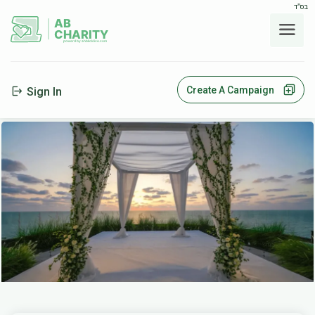
בס"ד
AB
CHARITY
powerd by ahblicklive.com
Create A Campaign
Sign In