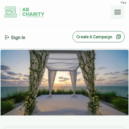
בס"ד
AB
CHARITY
powerd by ahblicklive.com
Create A Campaign
Sign In