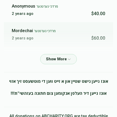
Anonymous
מרדכי גערטנער
$40.00
2 years ago
Mordechai
מרדכי גערטנער
$60.00
2 years ago
Shaya Lebowitz
מרדכי גערטנער
$72.00
2 years ago
מרדכי פאר דיר קומט זיך בעצם א סאך מער! סאיז א געשמאק
יעדן טאג עקסטער די לערנען צוזאמען טאקע מריחוק מקום אבער
אונז גייען נישט שטיין און א זייט ווען די מוטשעסט זיך אזוי
מקירוב הלב, דיין שמייכל פילט מען ביז די וויטע קאלטע
קאנאדע... JUST KEEP IT UP! איך קען דיר זאגן איין זאך, ביזט א
גוטע מענטש! און א גוטע עסקן.
אונז גייען דיר העלפן אנקומען צום חתונה בעזהשי"ת!!!
Mordechai
מרדכי גערטנער
$60.00
2 years ago
All donations on ABCHARITY.ORG are tax deductible