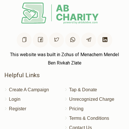
$1,783
$1,500
14
Donated
Goal
Donors
שמואל אהרן סאמעט
$1,713
$1,500
43
This website was built in Zchus of Menachem Mendel
Donated
Goal
Donors
Ben Rivkah Zlate
Helpful Links
שמואל יוסף זאלדאן
Create A Campaign
Tap & Donate
$1,675
$1,500
41
Login
Unrecognized Charge
Donated
Goal
Donors
Register
Pricing
Terms & Conditions
אברהם משה פערל
Contact Us