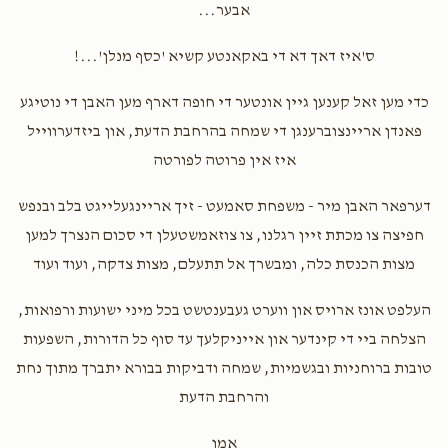
יוכבד סאמעט
אבער...
ס'איז דאך דא די באקאנטע קשיא 'כסף מנלן'...!
$2,054
$1,500
58
Donated
Goal
Donors
כדי מען זאל קענען גיין אונטער די חופה דארף מען האבן די נוטיגע
פאנדן אריינצוברענגן די שמחה בהרחבת הדעת, און ביזדערווייל
איז אין פרוטה לפורטה
דוד סאמעט
דערפאר האבן מיר - משפחת סאמעט - זיך אריינגעלייגט בלב ובנפש
$2,048
$1,500
49
חפיצה צו מכתת זיין רגלנו, צו צוזאמשטעלן די סכום הנצרך למען
Donated
Goal
Donors
מצות הכנסת כלה, ומבשרך אל תתעלם, מצות צדקה, ועוד ועוד
העלפט אונז ארויס און ווערט געבענטשט בכל מיני ישועות ורפואות,
יהודית סאמעט
הצלחה ביי די קינדער און אייניקלעך עד סוף כל הדורות, השפעות
טובות ברוחניות ובגשמיות, שמחה ודביקות בבורא יתברך מתוך נחת
49
$1,500
והרחבת הדעת
$2,021
Donated
Goal
Donors
אמן