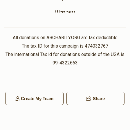
יישר כח!!!
ביילא פערל
$1,909
$1,500
19
All donations on ABCHARITY.ORG are tax deductible
Donated
Goal
Donors
The tax ID for this campaign is 474032767
The international Tax id for donations outside of the USA is
99-4322663
ישעי' אשר זעליג סאמעט
$1,891
$1,500
32
Donated
Goal
Donors
Create My Team
Share
חנה סאמעט