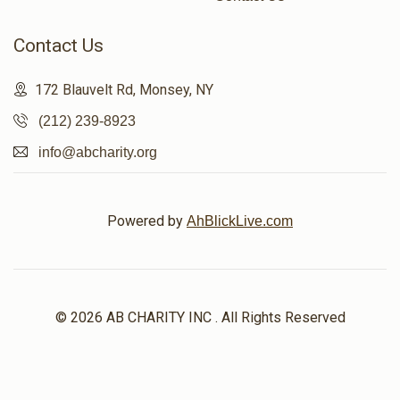
Contact Us
$1,632
$1,500
10
Donated
Goal
Donors
172 Blauvelt Rd, Monsey, NY
(212) 239-8923
אסתר פערל סאמעט
info@abcharity.org
$1,509
$1,500
23
Donated
Goal
Donors
Powered by
AhBlickLive.com
שמואל פעקעטע
© 2026 AB CHARITY INC . All Rights Reserved
$1,220
$1,500
18
Donated
Goal
Donors