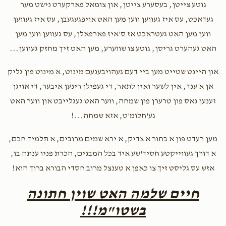
$100.00
8 months ago
גוטע צייטן, בעסערע צייטן, און צומאל פארקערט נישט מער
$2,230
$1,500
47
לובש צדקה - סעט פון העמעדער
געדאכט, עס איז געווען ווען מען האט אויפגעגעבן, עס איז געווען
Donated
Goal
Donors
ווען מען האט געטראכט אז ס'איז פארפאלן, עס געווען ווען מען
האט געהערט גריסן, גוטע צו שווערע, מען האט זיך מחזק געווען...
 גיטי זאלדאן
און היינט שטייט מען ביי דעם געהויבענעם מינוט, א מינוט פון גליק
אן א ענד, אין לשער ואין לתאר, די געפילן רינען איבער, די אויגן
$2,132
$1,500
34
זענען נאס פון טרערן פון שמחה, ווער האט געגלייבט און ווער האט
Donated
Goal
Donors
גע'חלומ'ט, אזא שמחה...!
מען רעדט פון א בחור א צדיק, א ירא שמים מרובים, א תלמיד חכם,
חנה מינדל סאמעט
א דורך געווייקטע חסיד'שע איד בכל המבנים, הכרת פניו ענתה בו,
אזש עס גליסט זיך צו כאפן א טענצל מרוב חסדי הבורא ברוך הוא!
$2,069
$1,500
46
Donated
Goal
Donors
חיים שלמה האט שוין חתונה
בשטו"מ!!!