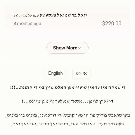
יואל בר שמואל פעקעטע
שמואל פעקעטע
מנחם מענדל סאמעט
$220.00
8 months ago
$2,330
$1,500
29
יואל בר שמואל פעקעטע
שמואל פעקעטע
Donated
Goal
Donors
$46.00
8 months ago
Frady Fisch
נחמה עקשטיין
ביילא פערל
English
אידיש
$20.00
8 months ago
די שמחה איז עד אין שיעור מען האלט שוין ביי די חתונה...!!!
$2,293
$1,500
30
Donated
Goal
Donors
יודל מייזעלס
אברהם סאמעט
די יארן לויפן... אסאך שנעלער ווי מען מיינט...!
$20.00
8 months ago
מען טראכט צוריק פון ווי מען קומט, די דורכגענג, מינוט ביי מינוט,
אברהם סאמעט
שעה נאך שעה, טאג נאך טאג, חודש נאך חודש, יאר נאך יאר,
Shloimy Falkowitz
יואל עקשטיין