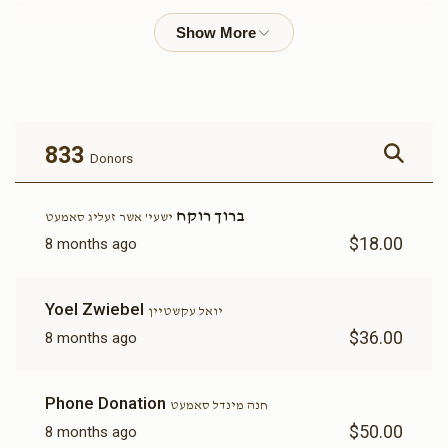
יואל עקשטיין
$3,485
$1,500
57
Donated
Goal
Donors
833
Donors
אם המלכות תליט"א
ברוך רוקח
ישעי' אשר זעליג סאמעט
$18.00
8 months ago
$3,246
$5,000
23
Donated
Goal
Donors
Yoel Zwiebel
יואל עקשטיין
$36.00
8 months ago
מרים שרח סאמעט
Phone Donation
חנה מינדל סאמעט
$3,185
$1,500
93
$50.00
8 months ago
Donated
Goal
Donors