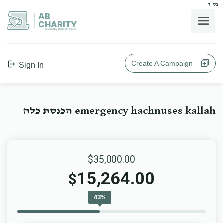
בס"ד
AB
CHARITY
powerd by ahblicklive.com
Create A Campaign
Sign In
emergency hachnuses kallah הכנסת כלה
$35,000.00
15,264.00
$
43%