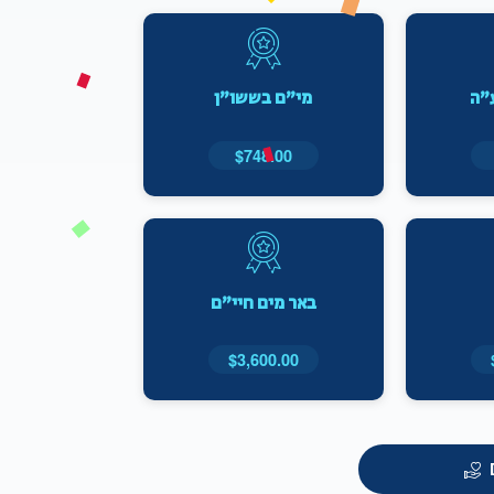
ע"ה
מי"ם בששו"ן
$748.00
באר מים חיי"ם
$3,600.00