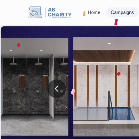
AB
Home
Campaigns
CHARITY
powerd by ahblicklive.com