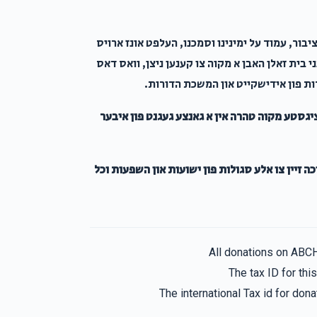
6 months ago
בור, עמוד על ימינינו וסמכנו, העלפט אונז ארויס
ני בית זאלן האבן א מקוה צו קענען ניצן, וואס דאס
דות פון אידישקייט און המשכת הדורות.
ציגסטע מקוה טהרה אין א גאנצע געגנט פון איבער
כה זיין צו אלע סגולות פון ישועות און השפעות וכל
All donations on ABC
The tax ID for th
The international Tax id for do