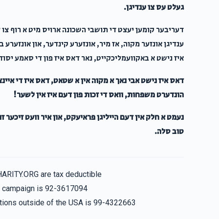
געלט עס צו ענדיגן.
דעריבער קומען יעצט די תושבי השכונה ארויס מיט א רוף צו צי
ענדיגן אונזער מקוה, אז מיר, אונזערע קינדער, און אונזערע ב
איז נישט א באקוועמליכקייט, נאר דאס איז פון די סאמע יסו
דאס איז נישט אבי נאך א מקוה אין א שטאט, דאס איז די איינ
הונדערט משפחות, וואס די זכות פון דעם איז אין לשער!
נעמט א חלק אין דעם הייליגן פראיעקט, און איר וועט זיכער זו
טוב סלה.
HARITY.ORG are tax deductible
is campaign is 92-3617094
nations outside of the USA is 99-4322663