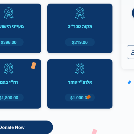
מקוה טהר"ה
מעייני הישו
$396.00
$219.00
אלופ"י טוהר
וח"י בהם
$1,800.00
$1,000.00
Donate Now