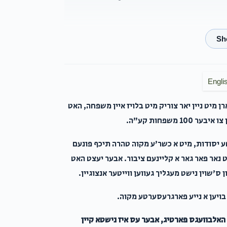
David Pruzansky
בנימין לעבאוויטש
6 months ago
Engli
 מיט ניין יאר צוריק מיט בלויז איין משפחה, האט
Anonymous
בנימין לעבאוויטש
משפחות קע"ה.
6 months ago
י הישוע"ה
ע יסודות, מיט א כשר'ע מקוה טהרה תיכף פונעם
נט נאר פאר גאר א קליינעם ציבור. אבער יעצט האט
יוסף שפיטצער
בנימין לעבאוויטש
ס'שוין נישט מעגליך געווען ווייטער אנצוגיין.
6 months ago
 בויען א נייע פארגרעסערטע מקוה.
, הרב פינחס שלום ראטטענבערג, בנימין לעבאוויטש,
ן האלבוועגס פארטיג, אבער עס איז נישטא קיין
לער, משולם זלמן לעווינשטיין, שלמה כ"ץ, זאב מארך