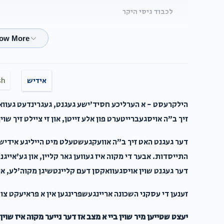
לכבוד גיסי היקר
$54.00
ר׳ בּנימין די וועלט שׁטייט אוף דיר֚
אידיש
sh
הילקרעסט - א הערליכע חסיד'ישע געגנט, געגרינדעט געווארן
$396.00
זיך ב"ה אויסגעברייטערט פון אלע זייטן, און זי ציילט זיך שוין צו איבער 100 
מעיינ
דער געגנט האט זיך ב"ה אוועקגעשטעלט מיט הייליגע אידיש
התייסדות. אבער די מקוה איז געווען גאר קליין, און גע'אייג
$100.00
דער געגנט שוין אויסגעוואקסן דעם קליינטשיגן מקוה'לע, און 
זענען די עסקני השכונה אריינגעשפרינגען אין א פראיעקט צו
אליעזר פארקאש
הרב לוי יצחק ראטטענבערג
$100.00
יעצט שטייען מיר שוין ביי א מצב אז דער נייער מקוה איז שוי
זושא מיל