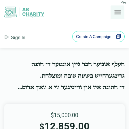
בס"ד
AB
CHARITY
powerd by ahblicklive.com
Create A Campaign
Sign In
העלף אונזער חבר גיין אונטער די חופה
גרינגערהייט בשעה טובה ומוצלחת.
די חתונה איז אין ווייניגער ווי א וואך ארום...
$15,000.00
12,859.00
$