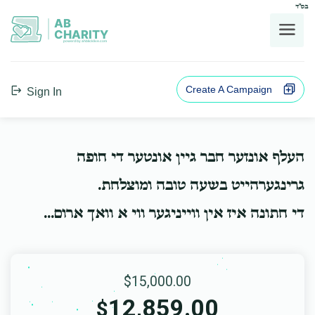
בס"ד
AB
CHARITY
powerd by ahblicklive.com
Create A Campaign
Sign In
העלף אונזער חבר גיין אונטער די חופה
גרינגערהייט בשעה טובה ומוצלחת.
די חתונה איז אין ווייניגער ווי א וואך ארום...
$15,000.00
12,859.00
$