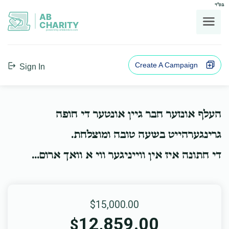
בס"ד
AB
CHARITY
powerd by ahblicklive.com
Create A Campaign
Sign In
העלף אונזער חבר גיין אונטער די חופה
גרינגערהייט בשעה טובה ומוצלחת.
די חתונה איז אין ווייניגער ווי א וואך ארום...
$15,000.00
12,859.00
$