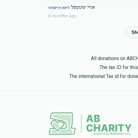
ארי שטעסל
ליפא קויפמאן
6 months ago
בעריש לעבאוויטש
ליפא קויפמאן
6 months ago
All donations on ABC
ישעי איצקאוויטש
ליפא קויפמאן
The tax ID for th
6 months ago
The international Tax id for do
נפתלי הירצקא ווידער
ליפא קויפמאן
6 months ago
שמעון רייך
ליפא קויפמאן
6 months ago