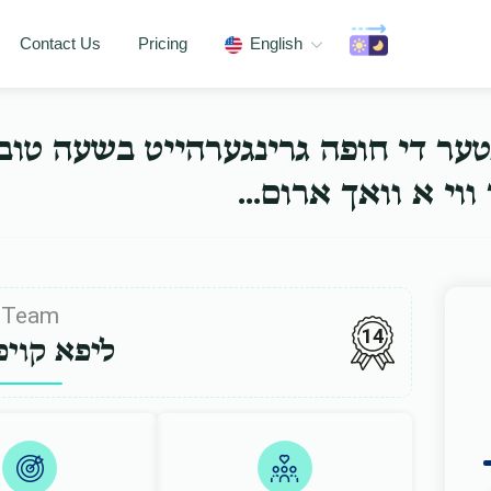
Contact Us
Pricing
English
נטער די חופה גרינגערהייט בשעה טו
ער ווי א וואך ארום
Team
14
ליפא קויפ