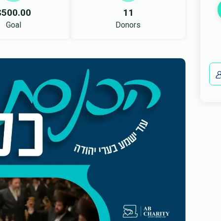
$500.00
11
Goal
Donors