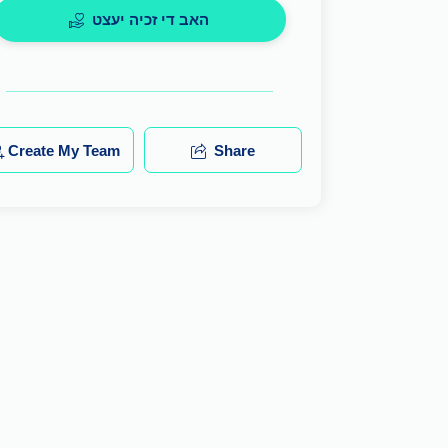
האב די זכיה יעצט
Create My Team
Share