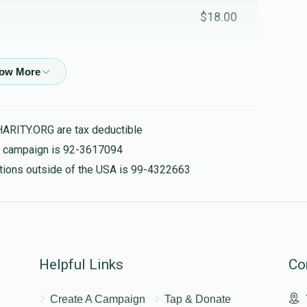
$18.00
$26.00
HARITY.ORG are tax deductible
$15.00
is campaign is 92-3617094
nations outside of the USA is 99-4322663
$10.00
Helpful Links
Co
$10.00
Create A Campaign
Tap & Donate