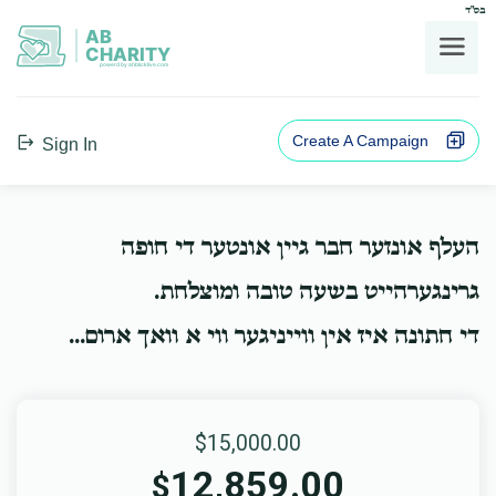
בס"ד
AB
CHARITY
powerd by ahblicklive.com
Create A Campaign
Sign In
העלף אונזער חבר גיין אונטער די חופה
גרינגערהייט בשעה טובה ומוצלחת.
די חתונה איז אין ווייניגער ווי א וואך ארום...
$15,000.00
12,859.00
$